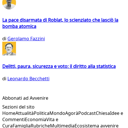
La pace disarmata di Roblat, lo scienziato che lasciò la
bomba atomica
di
Gerolamo Fazzini
Delitti, paura, sicurezza e voto: il diritto alla statistica
di
Leonardo Becchetti
Abbonati ad Avvenire
Sezioni del sito
Home
Attualità
Politica
Mondo
Agorà
Podcast
Chiesa
Idee e
Commenti
Economia
Vita e
Cura
Famiglia
Rubriche
Multimedia
Ecosistema avvenire