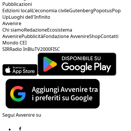
Pubblicazioni
Edizioni locali
L'economia civile
Gutenberg
Popotus
Pop
Up
Luoghi dell'Infinito
Avvenire
Chi siamo
Redazione
Ecosistema
Avvenire
Pubblicità
Fondazione Avvenire
Shop
Contatti
Mondo CEI
SIR
Radio InBlu
TV2000
FISC
Segui Avvenire su