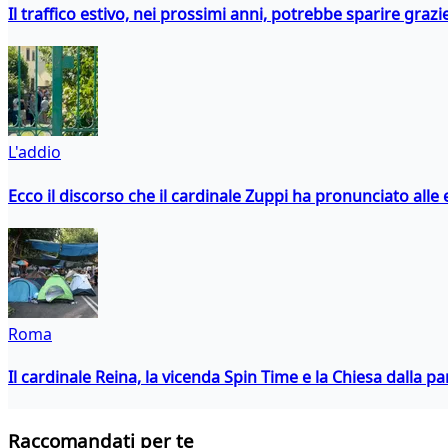
Il traffico estivo, nei prossimi anni, potrebbe sparire grazie
L'addio
Ecco il discorso che il cardinale Zuppi ha pronunciato alle 
Roma
Il cardinale Reina, la vicenda Spin Time e la Chiesa dalla par
Raccomandati per te