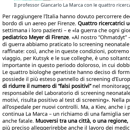
Il professor Giancarlo La Marca con le quattro ricerca
Per raggiungere l’Italia hanno dovuto percorrere dec
bordo di un aereo per Firenze.
Quattro ricercatrici 
settimana i loro pazienti – e «la guerra che ogni gio
pediatrico Meyer di Firenze
. «Al nostro “Ohmatdyt” –
di guerra abbiamo praticato lo screening neonatale 
raffinate: così, anche in queste condizioni, potremo o
viaggio, per Kutsyk e le sue colleghe, è uno soltanto
importante in questo periodo doloroso, in cui dobbi
Le quattro biologhe genetiste hanno deciso di formar
possiede il più esteso pannello di screening d’Europ
di ridurre il numero di “falsi positivi”
nel monitoraggio
responsabile del Laboratorio di screening neonatale
motivi, risulta positivo al test di screening». Nella
all’ospedale per nuovi controlli. Ma, a Kiev, anche i
continua La Marca – un richiamo di una famiglia senz
anche fatale.
Muoversi tra una città, o una regione,
più preciso alleggerirebbe anche il lavoro dei medici