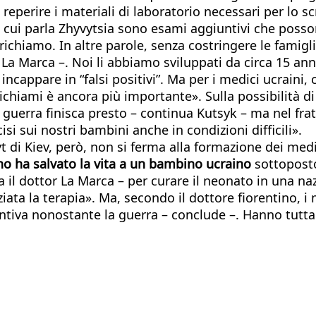
a reperire i materiali di laboratorio necessari per lo 
i cui parla Zhyvytsia sono esami aggiuntivi che posso
chiamo. In altre parole, senza costringere le famiglie
La Marca –. Noi li abbiamo sviluppati da circa 15 ann
 incappare in “falsi positivi”. Ma per i medici ucrain
i richiami è ancora più importante». Sulla possibilit
 guerra finisca presto – continua Kutsyk – ma nel fratt
i sui nostri bambini anche in condizioni difficili».
t di Kiev, però, non si ferma alla formazione dei medi
no ha salvato la vita a un bambino ucraino
sottoposto
a il dottor La Marca – per curare il neonato in una na
iata la terapia». Ma, secondo il dottore fiorentino, i 
ntiva nonostante la guerra – conclude –. Hanno tutt