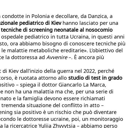
a condotte in Polonia e decollare, da Danzica, a
azionale pediatrico di Kiev
hanno lasciato per una
 tecniche di screening neonatale al nosocomio
 ospedale pediatrico in tutta Ucraina, in questi anni
uesto, ora abbiamo bisogno di conoscere tecniche più
r le malattie metaboliche ereditarie». L’obiettivo del
ete la dottoressa ad
Avvenire
–. È ancora più
i Kiev dall’inizio della guerra nel 2022, perché
corso, è ruotata attorno allo
studio di test in grado
sitivo – spiega il dottor Giancarlo La Marca,
he non ha una malattia ma che, per una serie di
neonato e la famiglia devono essere richiamati
a tremenda situazione del conflitto in atto –
ening sia positivo è un rischio che può diventare
econdo le dottoresse ucraine, poi, un monitoraggio
a la ricercatrice Yuliia Zhyvytsia – abbiamo perso