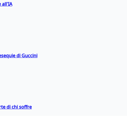
 all'IA
esequie di Guccini
te di chi soffre