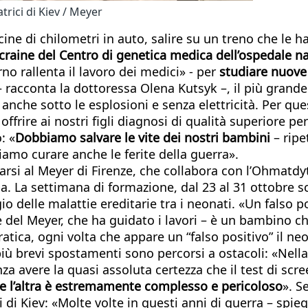
trici di Kiev / Meyer
ine di chilometri in auto, salire su un treno che le h
ucraine del Centro di genetica medica dell’ospedale n
rno rallenta il lavoro dei medici» - per
studiare nuove
 racconta la dottoressa Olena Kutsyk –, il più grande
anche sotto le esplosioni e senza elettricità. Per q
ffrire ai nostri figli diagnosi di qualità superiore pe
: «
Dobbiamo salvare le vite dei nostri bambini
– rip
amo curare anche le ferite della guerra».
si al Meyer di Firenze, che collabora con l’Ohmatdyt d
a. La settimana di formazione, dal 23 al 31 ottobre s
 delle malattie ereditarie tra i neonati. «Un falso po
 del Meyer, che ha guidato i lavori – è un bambino c
 pratica, ogni volta che appare un “falso positivo” il 
 più brevi spostamenti sono percorsi a ostacoli: «Nell
a avere la quasi assoluta certezza che il test di scre
 e l’altra è estremamente complesso e pericoloso
». S
 di Kiev: «Molte volte in questi anni di guerra – spieg