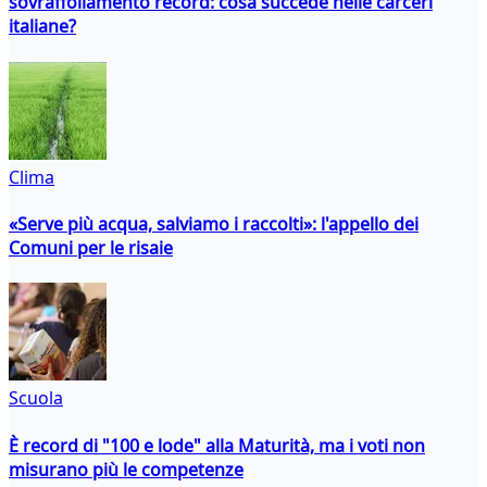
sovraffollamento record: cosa succede nelle carceri
italiane?
Clima
«Serve più acqua, salviamo i raccolti»: l'appello dei
Comuni per le risaie
Scuola
È record di "100 e lode" alla Maturità, ma i voti non
misurano più le competenze