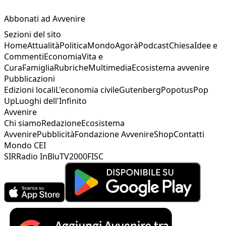
Abbonati ad Avvenire
Sezioni del sito
Home
Attualità
Politica
Mondo
Agorà
Podcast
Chiesa
Idee e
Commenti
Economia
Vita e
Cura
Famiglia
Rubriche
Multimedia
Ecosistema avvenire
Pubblicazioni
Edizioni locali
L'economia civile
Gutenberg
Popotus
Pop
Up
Luoghi dell'Infinito
Avvenire
Chi siamo
Redazione
Ecosistema
Avvenire
Pubblicità
Fondazione Avvenire
Shop
Contatti
Mondo CEI
SIR
Radio InBlu
TV2000
FISC