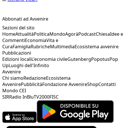
Abbonati ad Avvenire
Sezioni del sito
Home
Attualità
Politica
Mondo
Agorà
Podcast
Chiesa
Idee e
Commenti
Economia
Vita e
Cura
Famiglia
Rubriche
Multimedia
Ecosistema avvenire
Pubblicazioni
Edizioni locali
L'economia civile
Gutenberg
Popotus
Pop
Up
Luoghi dell'Infinito
Avvenire
Chi siamo
Redazione
Ecosistema
Avvenire
Pubblicità
Fondazione Avvenire
Shop
Contatti
Mondo CEI
SIR
Radio InBlu
TV2000
FISC