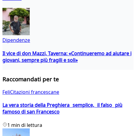
Dipendenze
Il vice di don Mazzi, Taverna: «Continueremo ad aiutare i
giovani, sempre più fragili e soli»
Raccomandati per te
FeliCitazioni francescane
La vera storia della Preghiera semplice, il falso più
famoso di san Francesco
1 min di lettura