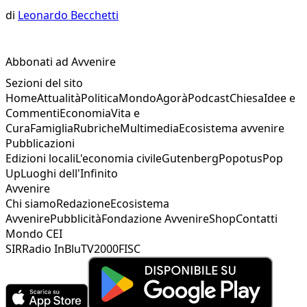
di
Leonardo Becchetti
Abbonati ad Avvenire
Sezioni del sito
Home
Attualità
Politica
Mondo
Agorà
Podcast
Chiesa
Idee e
Commenti
Economia
Vita e
Cura
Famiglia
Rubriche
Multimedia
Ecosistema avvenire
Pubblicazioni
Edizioni locali
L'economia civile
Gutenberg
Popotus
Pop
Up
Luoghi dell'Infinito
Avvenire
Chi siamo
Redazione
Ecosistema
Avvenire
Pubblicità
Fondazione Avvenire
Shop
Contatti
Mondo CEI
SIR
Radio InBlu
TV2000
FISC