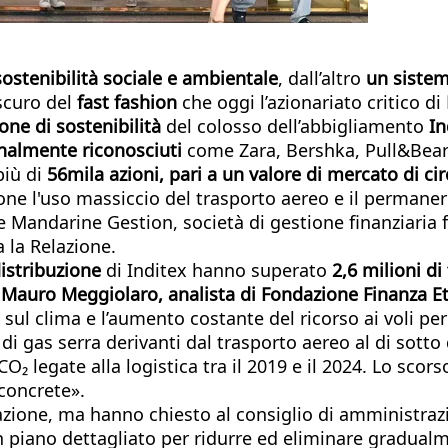
stenibilità sociale e ambientale
, dall’altro
un sistem
oscuro del
fast fashion
che oggi l’azionariato critico di
one di sostenibilità
del colosso dell’abbigliamento
In
nalmente riconosciuti
come Zara, Bershka, Pull&Bear
più di
56mila azioni, pari a un valore di mercato di ci
e l'uso massiccio del trasporto aereo e il permanere d
 Mandarine Gestion, società di gestione finanziaria f
a la Relazione.
distribuzione
di Inditex hanno superato
2,6 milioni di
a
Mauro Meggiolaro, analista di Fondazione Finanza Et
sul clima e l’aumento costante del ricorso ai voli per
gas serra derivanti dal trasporto aereo al di sotto d
CO₂ legate alla logistica tra il 2019 e il 2024. Lo sc
concrete».
lazione, ma hanno chiesto al consiglio di amministra
 piano dettagliato per ridurre ed eliminare gradualmen