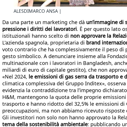
ALESDIMARCO ANSA |
Da una parte un marketing che dà
un’immagine di so
pressione i diritti dei lavoratori
. È per questo lato 
istituzionali hanno scelto di
non approvare la Relazi
L'azienda spagnola, proprietaria di
brand internazio
voto contrario che ha complessivamente il peso di 
gesto simbolico. A denunciare insieme alla Fondazion
multinazionale con i lavoratori in Bangladesh, anche
miliardi di euro di capitale gestito), che non approv
«Nel 2024,
le emissioni di gas serra da trasporto e 
climatica complessiva del Gruppo Inditex», osserv
evidenzia la contraddizione tra l’impegno dichiarato 
H&M, mantengono la quota delle proprie emissioni di 
trasporto e hanno ridotto del 32,5% le emissioni di 
preoccupazioni, ma non abbiamo ricevuto risposte 
Gli investitori non solo non hanno approvato la Re
tema della sostenibilità ambientale
: pubblicando un