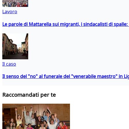
Lavoro
Le parole di Mattarella sui migranti, i sindacalisti di spalle
Il caso
Il senso del "no" al funerale del "venerabile maestro" in Li
Raccomandati per te