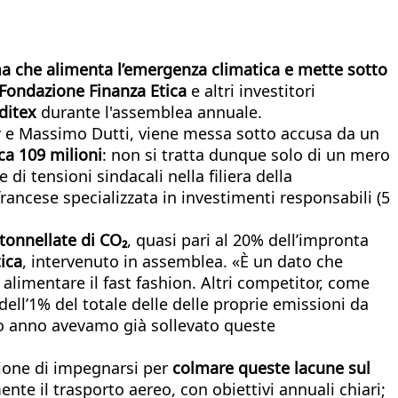
a che alimenta l’emergenza climatica e mette sotto
Fondazione Finanza Etica
e altri investitori
ditex
durante l'assemblea annuale.
 e Massimo Dutti, viene messa sotto accusa da un
rca 109 milioni
: non si tratta dunque solo di un mero
i tensioni sindacali nella filiera della
rancese specializzata in investimenti responsabili (5
 tonnellate di CO₂
, quasi pari al 20% dell’impronta
ica
, intervenuto in assemblea. «È un dato che
 alimentare il fast fashion. Altri competitor, come
ell’1% del totale delle delle proprie emissioni da
orso anno avevamo già sollevato queste
zione di impegnarsi per
colmare queste lacune sul
te il trasporto aereo, con obiettivi annuali chiari;