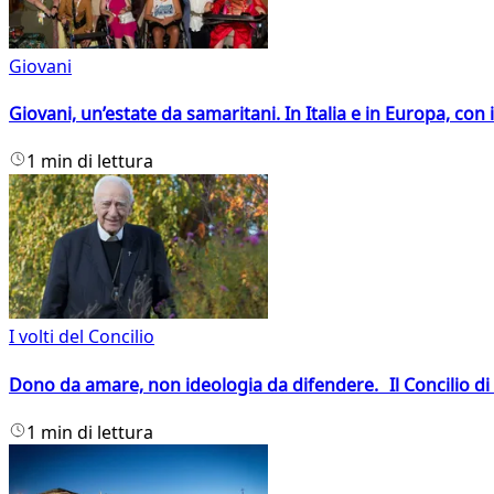
Giovani
Giovani, un’estate da samaritani. In Italia e in Europa, con 
1 min di lettura
I volti del Concilio
Dono da amare, non ideologia da difendere. Il Concilio di 
1 min di lettura