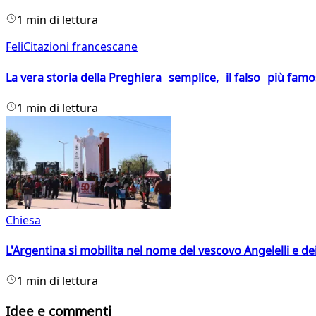
1 min di lettura
FeliCitazioni francescane
La vera storia della Preghiera semplice, il falso più fam
1 min di lettura
Chiesa
L'Argentina si mobilita nel nome del vescovo Angelelli e dei
1 min di lettura
Idee e commenti