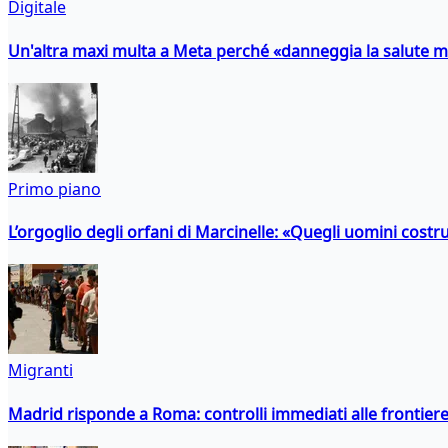
Digitale
Un'altra maxi multa a Meta perché «danneggia la salute m
Primo piano
L’orgoglio degli orfani di Marcinelle: «Quegli uomini costr
Migranti
Madrid risponde a Roma: controlli immediati alle frontiere p