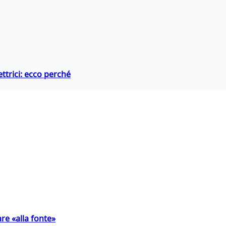
ttrici: ecco perché
are «alla fonte»