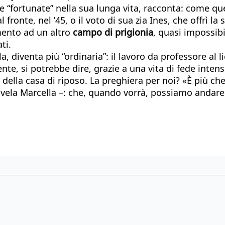
“fortunate” nella sua lunga vita, racconta: come quel
l fronte, nel ’45, o il voto di sua zia Ines, che offrì l
imento ad un altro
campo di prigionia
, quasi impossibi
ti.
, diventa più “ordinaria”: il lavoro da professore al lic
, si potrebbe dire, grazie a una vita di fede intensa 
lla casa di riposo. La preghiera per noi? «È più che 
ivela Marcella –: che, quando vorrà, possiamo andare 