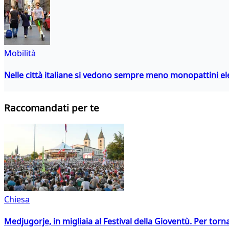
Mobilità
Nelle città italiane si vedono sempre meno monopattini ele
Raccomandati per te
Chiesa
Medjugorje, in migliaia al Festival della Gioventù. Per torn