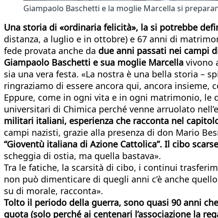
Giampaolo Baschetti e la moglie Marcella si preparan
Una storia di «ordinaria felicità», la si potrebbe def
distanza, a luglio e in ottobre) e 67 anni di matri
fede provata anche da
due anni passati nei campi di 
Giampaolo Baschetti e sua moglie Marcella
vivono a
sia una vera festa. «La nostra è una bella storia – 
ringraziamo di essere ancora qui, ancora insieme, con
Eppure, come in ogni vita e in ogni matrimonio, le
universitari di Chimica perché venne arruolato nell’e
militari italiani, esperienza che racconta nel capitol
campi nazisti, grazie alla presenza di don Mario Bes
“Gioventù italiana di Azione Cattolica”. Il cibo scar
scheggia di ostia, ma quella bastava».
Tra le fatiche, la scarsità di cibo, i continui trasfe
non può dimenticare di quegli anni c’è anche quell
su di morale, racconta».
Tolto il periodo della guerra, sono quasi 90 anni c
quota (solo perché ai centenari l’associazione la reg