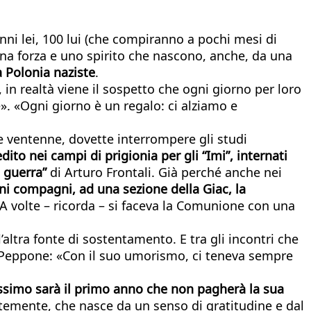
ni lei, 100 lui (che compiranno a pochi mesi di
una forza e uno spirito che nascono, anche, da una
a Polonia naziste
.
 in realtà viene il sospetto che ogni giorno per loro
e». «Ogni giorno è un regalo: ci alziamo e
e ventenne, dovette interrompere gli studi
dito nei campi di prigionia per gli “Imi”, internati
i guerra”
di Arturo Frontali. Già perché anche nei
ni compagni, ad una sezione della Giac, la
A volte – ricorda – si faceva la Comunione con una
l’altra fonte di sostentamento. E tra gli incontri che
e Peppone: «Con il suo umorismo, ci teneva sempre
rossimo sarà il primo anno che non pagherà la sua
emente, che nasce da un senso di gratitudine e dal