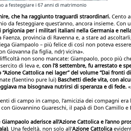
o a festeggiare i 67 anni di matrimonio
inire, che ha raggiunto traguardi straordinari.
Cento an
monio da festeggiare quest’anno, ancora insieme. Con 
prigionia per i militari italiani nella Germania e nell
 Faenza, provincia di Ravenna e, a stare ad ascoltarli,
spiega Giampaolo – più felice di così non poteva esser
 Giovanna (la figlia, ndr) vicina».
 difficoltà non sono mancate: Giampaolo, poco più ch
sercito di leva e,
con l’8 settembre, fu arrestato e spe
o “Azione Cattolica nei lager” del volume “Dai fronti d
nate (faentino pure lui)
Baschetti diede vita, con alcu
seggiava ma bisognava nutrirsi di speranza e di fede.
«
rimenti di campo in campo, l’amicizia dei compagni era 
o con Giovannino Guareschi, il papà di Don Camillo 
he Giampaolo aderisce all’Azione Cattolica e l’anno p
ala)
. Una fedeltà, non solo all’
Azione Cattolica
evident