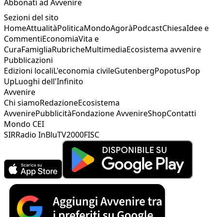
Abbonati ad Avvenire
Sezioni del sito
Home
Attualità
Politica
Mondo
Agorà
Podcast
Chiesa
Idee e
Commenti
Economia
Vita e
Cura
Famiglia
Rubriche
Multimedia
Ecosistema avvenire
Pubblicazioni
Edizioni locali
L'economia civile
Gutenberg
Popotus
Pop
Up
Luoghi dell'Infinito
Avvenire
Chi siamo
Redazione
Ecosistema
Avvenire
Pubblicità
Fondazione Avvenire
Shop
Contatti
Mondo CEI
SIR
Radio InBlu
TV2000
FISC