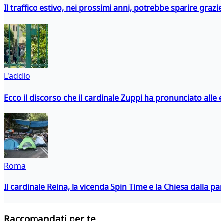
Il traffico estivo, nei prossimi anni, potrebbe sparire grazie
L'addio
Ecco il discorso che il cardinale Zuppi ha pronunciato alle 
Roma
Il cardinale Reina, la vicenda Spin Time e la Chiesa dalla par
Raccomandati per te