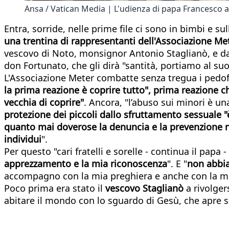
Ansa / Vatican Media | L'udienza di papa Francesco a
Entra, sorride, nelle prime file ci sono in bimbi e su
una trentina di rappresentanti dell'Associazione Me
vescovo di Noto, monsignor Antonio Staglianò, e dal 
don Fortunato, che gli dirà "santità, portiamo al su
L'Associazione Meter combatte senza tregua i pedofil
la prima reazione è coprire tutto", prima reazione ch
vecchia di coprire"
. Ancora, "l’abuso sui minori è un
protezione dei piccoli dal
lo sfruttamento sessuale "è
quanto mai doverose la denuncia e la prevenzione nei 
individui
".
Per questo "cari fratelli e sorelle - continua il papa
apprezzamento e la mia riconoscenza
". E "
non abbia
accompagno con la mia preghiera e anche con la mia
Poco prima era stato il
vescovo Staglianò
a rivolger
abitare il mondo con lo sguardo di Gesù, che apre s