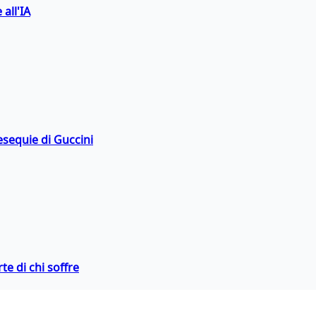
 all'IA
esequie di Guccini
te di chi soffre