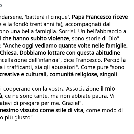
o
ndarsene, 'batterà il cinque'.
Papa Francesco riceve
e e la fondò trent'anni fa), accompagnati dal
o una bella famiglia. Sorrisi. Un bell'abbraccio a
oli che hanno subito violenze
, sono storie di Dio".
o:
"
Anche oggi vediamo quante volte nelle famiglie,
 Chiesa.
Dobbiamo lottare con questa abitudine
ncellazione dell’infanzia", dice Francesco. Perciò
la
a i trafficanti, sia gli abusatori". Come pure "sono
reative e culturali, comunità religiose, singoli
uanti cooperano con la vostra Associazione
il mio
à
, ce ne sono tante, ma non abbiate paura. Vi
tevi di pregare per me. Grazie!".
anesimo vissuto come stile di vita
, come modo di
o più giusto".