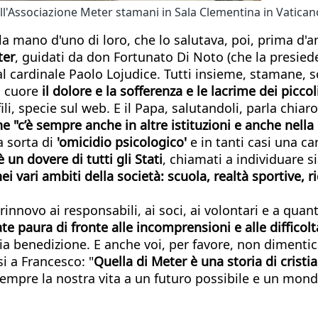
ll'Associazione Meter stamani in Sala Clementina in Vatican
lla mano d'uno di loro, che lo salutava, poi, prima d'a
ter
, guidati da don Fortunato Di Noto (che la presied
cardinale Paolo Lojudice. Tutti insieme, stamane, son
o cuore
il dolore e la sofferenza e le lacrime dei picc
i, specie sul web. E il Papa, salutandoli, parla chiar
e "c’è sempre anche in altre istituzioni e anche nella
a sorta di
'omicidio psicologico'
e in tanti casi una ca
 un dovere di tutti gli Stati
, chiamati a individuare si
vari ambiti della società: scuola, realtà sportive, ric
 - rinnovo ai responsabili, ai soci, ai volontari e a q
te paura di fronte alle incomprensioni e alle difficolt
 benedizione. E anche voi, per favore, non dimentica
si a Francesco: "
Quella di Meter è una storia di cristi
empre la nostra vita a un futuro possibile e un mond