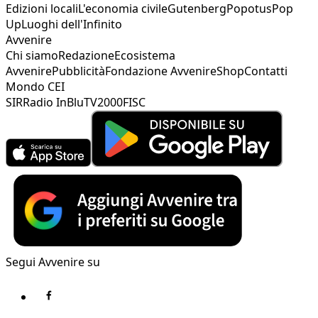
Edizioni locali
L'economia civile
Gutenberg
Popotus
Pop
Up
Luoghi dell'Infinito
Avvenire
Chi siamo
Redazione
Ecosistema
Avvenire
Pubblicità
Fondazione Avvenire
Shop
Contatti
Mondo CEI
SIR
Radio InBlu
TV2000
FISC
Segui Avvenire su