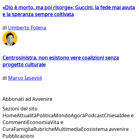
«Dio è morto, ma poi risorge»: Guccini, la fede mai avuta
e la speranza sempre coltivata
di
Umberto Folena
Centrosinistra, non esistono vere coalizioni senza
progetto culturale
di
Marco Iasevoli
Abbonati ad Avvenire
Sezioni del sito
Home
Attualità
Politica
Mondo
Agorà
Podcast
Chiesa
Idee e
Commenti
Economia
Vita e
Cura
Famiglia
Rubriche
Multimedia
Ecosistema avvenire
Pubblicazioni