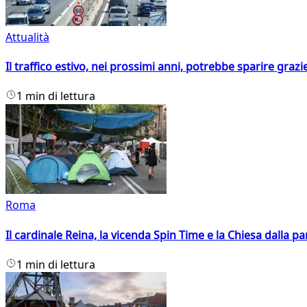
Attualità
Il traffico estivo, nei prossimi anni, potrebbe sparire grazie
1 min di lettura
Roma
Il cardinale Reina, la vicenda Spin Time e la Chiesa dalla par
1 min di lettura