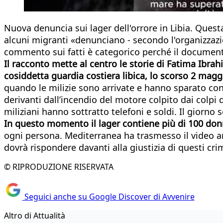
Nuova denuncia sui lager dell'orrore in Libia. Quest
alcuni migranti «denunciano - secondo l'organizzazio
commento sui fatti è categorico perché il documento
Il racconto mette al centro le storie di Fatima Ibrah
cosiddetta guardia costiera libica, lo scorso 2 maggio,
quando le milizie sono arrivate e hanno sparato con
derivanti dall’incendio del motore colpito dai colpi d
miliziani hanno sottratto telefoni e soldi. Il giorn
In questo momento il lager contiene più di 100 donn
ogni persona. Mediterranea ha trasmesso il video an
dovrà rispondere davanti alla giustizia di questi cri
© RIPRODUZIONE RISERVATA
Seguici anche su Google Discover di Avvenire
Altro di Attualità