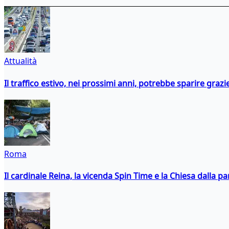
Attualità
Il traffico estivo, nei prossimi anni, potrebbe sparire grazie
Roma
Il cardinale Reina, la vicenda Spin Time e la Chiesa dalla par