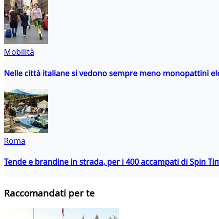
Mobilità
Nelle città italiane si vedono sempre meno monopattini ele
Roma
Tende e brandine in strada, per i 400 accampati di Spin T
Raccomandati per te