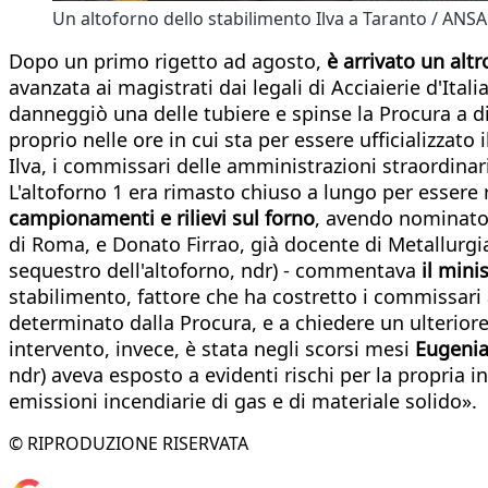
Un altoforno dello stabilimento Ilva a Taranto / ANSA
Dopo un primo rigetto ad agosto,
è arrivato un altr
avanzata ai magistrati dai legali di Acciaierie d'Ita
danneggiò una delle tubiere e spinse la Procura a dis
proprio nelle ore in cui sta per essere ufficializzato i
Ilva, i commissari delle amministrazioni straordinari
L'altoforno 1 era rimasto chiuso a lungo per essere r
campionamenti e rilievi sul forno
, avendo nominato 
di Roma, e Donato Firrao, già docente di Metallurgia 
sequestro dell'altoforno, ndr) - commentava
il mini
stabilimento, fattore che ha costretto i commissari 
determinato dalla Procura, e a chiedere un ulteriore
intervento, invece, è stata negli scorsi mesi
Eugenia
ndr) aveva esposto a evidenti rischi per la propria in
emissioni incendiarie di gas e di materiale solido».
© RIPRODUZIONE RISERVATA