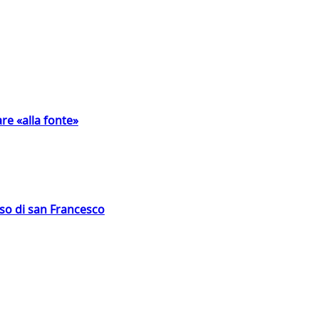
are «alla fonte»
oso di san Francesco