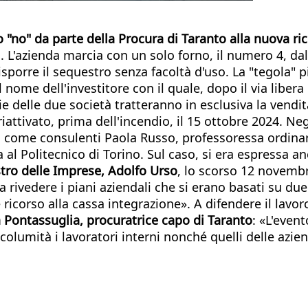
o "no" da parte della Procura di Taranto alla nuova ric
lia. L'azienda marcia con un solo forno, il numero 4, 
porre il sequestro senza facoltà d'uso. La "tegola" pi
l nome dell'investitore con il quale, dopo il via libera 
e delle due società tratteranno in esclusiva la vendit
iattivato, prima dell'incendio, il 15 ottobre 2024. Neg
come consulenti Paola Russo, professoressa ordinaria
al Politecnico di Torino. Sul caso, si era espressa anc
stro delle Imprese, Adolfo Urso
, lo scorso 12 novembr
a rivedere i piani aziendali che si erano basati su du
 ricorso alla cassa integrazione». A difendere il lav
 Pontassuglia, procuratrice capo di Taranto
: «L'even
columità i lavoratori interni nonché quelli delle aziend