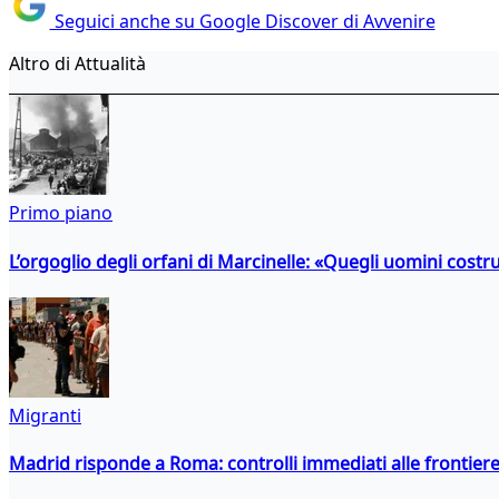
Seguici anche su Google Discover di Avvenire
Altro di Attualità
Primo piano
L’orgoglio degli orfani di Marcinelle: «Quegli uomini costr
Migranti
Madrid risponde a Roma: controlli immediati alle frontiere p