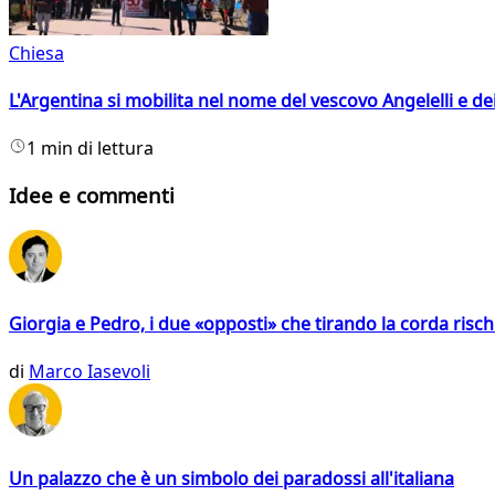
Chiesa
L'Argentina si mobilita nel nome del vescovo Angelelli e dei
1 min di lettura
Idee e commenti
Giorgia e Pedro, i due «opposti» che tirando la corda risc
di
Marco Iasevoli
Un palazzo che è un simbolo dei paradossi all'italiana