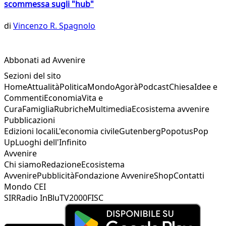
scommessa sugli "hub"
di
Vincenzo R. Spagnolo
Abbonati ad Avvenire
Sezioni del sito
Home
Attualità
Politica
Mondo
Agorà
Podcast
Chiesa
Idee e
Commenti
Economia
Vita e
Cura
Famiglia
Rubriche
Multimedia
Ecosistema avvenire
Pubblicazioni
Edizioni locali
L'economia civile
Gutenberg
Popotus
Pop
Up
Luoghi dell'Infinito
Avvenire
Chi siamo
Redazione
Ecosistema
Avvenire
Pubblicità
Fondazione Avvenire
Shop
Contatti
Mondo CEI
SIR
Radio InBlu
TV2000
FISC