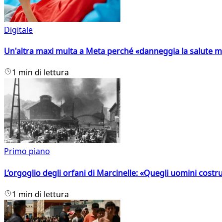
Digitale
Un'altra maxi multa a Meta perché «danneggia la salute m
1 min di lettura
Primo piano
L’orgoglio degli orfani di Marcinelle: «Quegli uomini costr
1 min di lettura