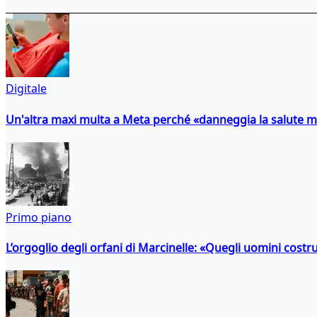
Digitale
Un'altra maxi multa a Meta perché «danneggia la salute m
Primo piano
L’orgoglio degli orfani di Marcinelle: «Quegli uomini costr