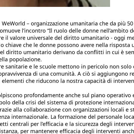
, WeWorld – organizzazione umanitaria che da più 50 a
romuove l’incontro “Il ruolo delle donne nell’ambito de
re il valore universale del diritto umanitario - oggi
uolo chiave che le donne possono avere nella risposta 
 del diritto umanitario derivano da conflitti in cui è 
della popolazione.
ture sanitarie e le scuole mettono in pericolo non sol
sopravvivenza di una comunità. A ciò si aggiungono rest
elementi che riducono la nostra capacità di intervento
 colpiscono profondamente anche sul piano operativo e
lo della crisi del sistema di protezione internaziona
razie alla collaborazione con organizzazioni locali e
senza internazionale. La formazione del personale loca
 centrali per l’efficacia e la sicurezza degli interven
distanza, per mantenere efficacia degli interventi anc