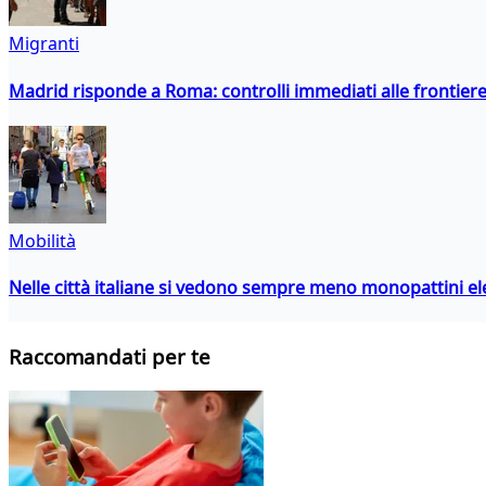
Migranti
Madrid risponde a Roma: controlli immediati alle frontiere p
Mobilità
Nelle città italiane si vedono sempre meno monopattini ele
Raccomandati per te