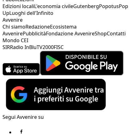
Edizioni locali
L'economia civile
Gutenberg
Popotus
Pop
Up
Luoghi dell'Infinito
Avvenire
Chi siamo
Redazione
Ecosistema
Avvenire
Pubblicità
Fondazione Avvenire
Shop
Contatti
Mondo CEI
SIR
Radio InBlu
TV2000
FISC
Segui Avvenire su