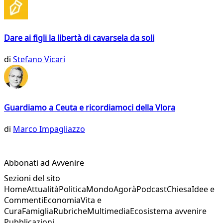
Dare ai figli la libertà di cavarsela da soli
di
Stefano Vicari
Guardiamo a Ceuta e ricordiamoci della Vlora
di
Marco Impagliazzo
Abbonati ad Avvenire
Sezioni del sito
Home
Attualità
Politica
Mondo
Agorà
Podcast
Chiesa
Idee e
Commenti
Economia
Vita e
Cura
Famiglia
Rubriche
Multimedia
Ecosistema avvenire
Pubblicazioni