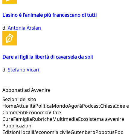
L'asino è l'animale più francescano di tutti
di
Antonia Arslan
Dare ai figli la libertà di cavarsela da soli
di
Stefano Vicari
Abbonati ad Avvenire
Sezioni del sito
Home
Attualità
Politica
Mondo
Agorà
Podcast
Chiesa
Idee e
Commenti
Economia
Vita e
Cura
Famiglia
Rubriche
Multimedia
Ecosistema avvenire
Pubblicazioni
Edizioni locali
L'economia civile
Gutenberg
Popotus
Pop