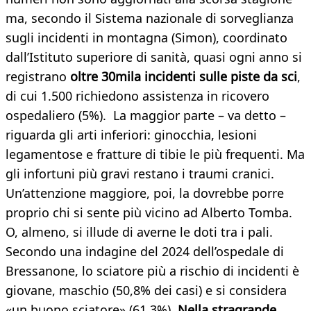
ma, secondo il Sistema nazionale di sorveglianza
sugli incidenti in montagna (Simon), coordinato
dall’Istituto superiore di sanità, quasi ogni anno si
registrano
oltre 30mila incidenti sulle piste da sci
,
di cui 1.500 richiedono assistenza in ricovero
ospedaliero (5%). La maggior parte – va detto –
riguarda gli arti inferiori: ginocchia, lesioni
legamentose e fratture di tibie le più frequenti. Ma
gli infortuni più gravi restano i traumi cranici.
Un’attenzione maggiore, poi, la dovrebbe porre
proprio chi si sente più vicino ad Alberto Tomba.
O, almeno, si illude di averne le doti tra i pali.
Secondo una indagine del 2024 dell’ospedale di
Bressanone, lo sciatore più a rischio di incidenti è
giovane, maschio (50,8% dei casi) e si considera
«un buono sciatore» (61,3%).
Nella stragrande