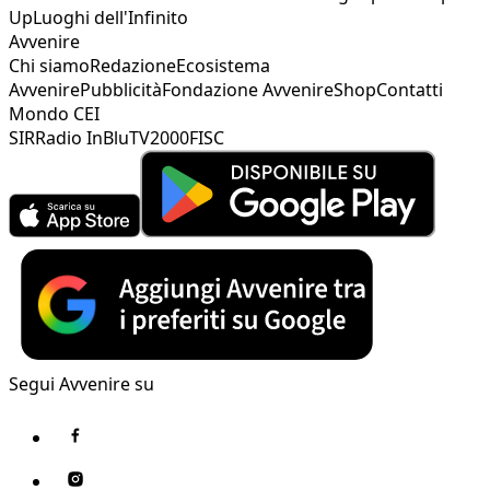
Up
Luoghi dell'Infinito
Avvenire
Chi siamo
Redazione
Ecosistema
Avvenire
Pubblicità
Fondazione Avvenire
Shop
Contatti
Mondo CEI
SIR
Radio InBlu
TV2000
FISC
Segui Avvenire su