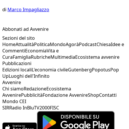
di
Marco Impagliazzo
Abbonati ad Avvenire
Sezioni del sito
Home
Attualità
Politica
Mondo
Agorà
Podcast
Chiesa
Idee e
Commenti
Economia
Vita e
Cura
Famiglia
Rubriche
Multimedia
Ecosistema avvenire
Pubblicazioni
Edizioni locali
L'economia civile
Gutenberg
Popotus
Pop
Up
Luoghi dell'Infinito
Avvenire
Chi siamo
Redazione
Ecosistema
Avvenire
Pubblicità
Fondazione Avvenire
Shop
Contatti
Mondo CEI
SIR
Radio InBlu
TV2000
FISC