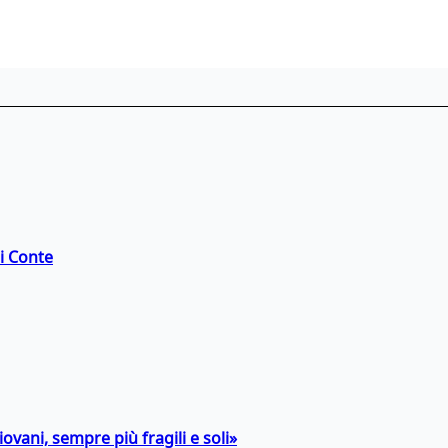
di Conte
ovani, sempre più fragili e soli»