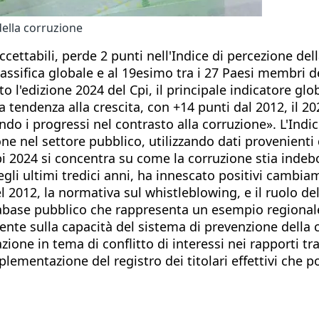
 della corruzione
accettabili, perde 2 punti nell'Indice di percezione del
lassifica globale e al 19esimo tra i 27 Paesi membri
o l'edizione 2024 del Cpi, il principale indicatore glo
tendenza alla crescita, con +14 punti dal 2012, il 2024
ndo i progressi nel contrasto alla corruzione». L'Indi
ne nel settore pubblico, utilizzando dati provenienti 
Cpi 2024 si concentra su come la corruzione stia indebo
negli ultimi tredici anni, ha innescato positivi cambi
l 2012, la normativa sul whistleblowing, e il ruolo de
atabase pubblico che rappresenta un esempio regionale
ente sulla capacità del sistema di prevenzione della 
ne in tema di conflitto di interessi nei rapporti tra 
plementazione del registro dei titolari effettivi che p