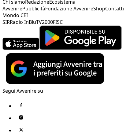
Chi siamo
Redazione
Ecosistema
Avvenire
Pubblicità
Fondazione Avvenire
Shop
Contatti
Mondo CEI
SIR
Radio InBlu
TV2000
FISC
Segui Avvenire su