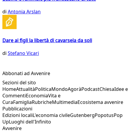
di
Antonia Arslan
Dare ai figli la libertà di cavarsela da soli
di
Stefano Vicari
Abbonati ad Avvenire
Sezioni del sito
Home
Attualità
Politica
Mondo
Agorà
Podcast
Chiesa
Idee e
Commenti
Economia
Vita e
Cura
Famiglia
Rubriche
Multimedia
Ecosistema avvenire
Pubblicazioni
Edizioni locali
L'economia civile
Gutenberg
Popotus
Pop
Up
Luoghi dell'Infinito
Avvenire