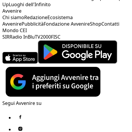
Up
Luoghi dell'Infinito
Avvenire
Chi siamo
Redazione
Ecosistema
Avvenire
Pubblicità
Fondazione Avvenire
Shop
Contatti
Mondo CEI
SIR
Radio InBlu
TV2000
FISC
Segui Avvenire su