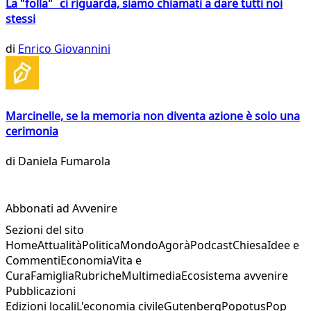
La "folla" ci riguarda, siamo chiamati a dare tutti noi
stessi
di
Enrico Giovannini
Marcinelle, se la memoria non diventa azione è solo una
cerimonia
di
Daniela Fumarola
Abbonati ad Avvenire
Sezioni del sito
Home
Attualità
Politica
Mondo
Agorà
Podcast
Chiesa
Idee e
Commenti
Economia
Vita e
Cura
Famiglia
Rubriche
Multimedia
Ecosistema avvenire
Pubblicazioni
Edizioni locali
L'economia civile
Gutenberg
Popotus
Pop