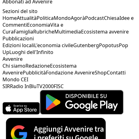
Abbonati ad Avvenire
Sezioni del sito
Home
Attualità
Politica
Mondo
Agorà
Podcast
Chiesa
Idee e
Commenti
Economia
Vita e
Cura
Famiglia
Rubriche
Multimedia
Ecosistema avvenire
Pubblicazioni
Edizioni locali
L'economia civile
Gutenberg
Popotus
Pop
Up
Luoghi dell'Infinito
Avvenire
Chi siamo
Redazione
Ecosistema
Avvenire
Pubblicità
Fondazione Avvenire
Shop
Contatti
Mondo CEI
SIR
Radio InBlu
TV2000
FISC