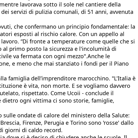
entre lavorava sotto il sole nel cantiere della
dei servizi di pulizia comunali, di 51 anni, avvenuta
ovuti, che confermano un principio fondamentale: la
ratori esposti al rischio calore. Con un appello al
 lavoro. “Di fronte a temperature come quelle che si
al primo posto la sicurezza e l'incolumità di
 civile va fermata con ogni mezzo".Anche le
ne, e meno che mai stanziato i fondi per il Piano
lla famiglia dell’imprenditore marocchino. "L'Italia è
ituzione è vita, non morte. E se vogliamo davvero
elato, rispettato. Come Ucoii - conclude il
dietro ogni vittima ci sono storie, famiglie,
no sulle ondate di calore del ministero della Salute:
Brescia, Firenze, Perugia e Torino sono 'rosse' dallo
i giorni di caldo record.
ncia dove si è deciso di chiudere anche le scuole. Il