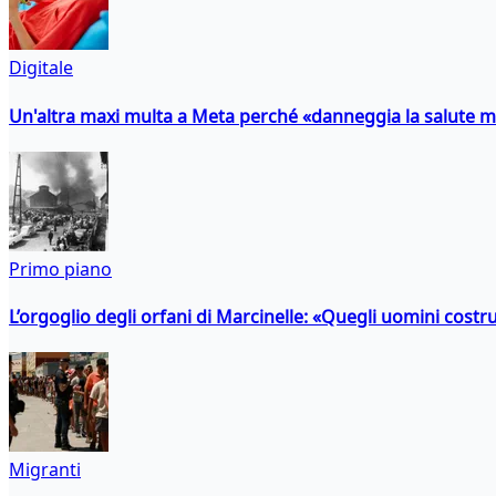
Digitale
Un'altra maxi multa a Meta perché «danneggia la salute m
Primo piano
L’orgoglio degli orfani di Marcinelle: «Quegli uomini costr
Migranti