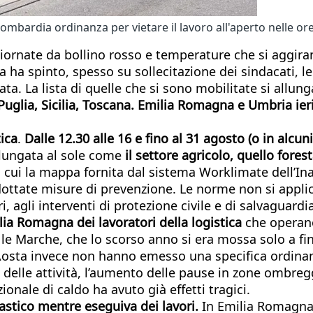
ombardia ordinanza per vietare il lavoro all'aperto nelle ore
giornate da bollino rosso e temperature che si aggiran
opa ha spinto, spesso su sollecitazione dei sindacati
ata. La lista di quelle che si sono mobilitate si allung
 Puglia, Sicilia, Toscana. Emilia Romagna e Umbria ie
tica
.
Dalle 12.30 alle 16 e fino al 31 agosto (o in alcun
olungata al sole come
il settore agricolo, quello foresta
in cui la mappa fornita dal sistema Worklimate dell’Ina
ottate misure di prevenzione. Le norme non si appli
i, agli interventi di protezione civile e di salvaguardi
lia Romagna dei lavoratori della logistica
che operano 
 le Marche, che lo scorso anno si era mossa solo a fine
d’Aosta invece non hanno emesso una specifica ordina
io delle attività, l’aumento delle pause in zone ombre
ionale di caldo ha avuto già effetti tragici.
stico mentre eseguiva dei lavori.
In Emilia Romagna i