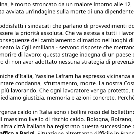
ina, è morto stroncato da un malore intorno alle 12, m
ata avviata un'indagine sulla morte di una dipendente 
ddisfatti i sindacati che parlano di provvedimenti d
ssere la priorità assoluta. Che va estesa a tutti i lavo
 conseguenze del cambiamento climatico nei luoghi di
eato la Cgil emiliana - servono risposte che mettano 
 a morire di lavoro: questa strage indegna di un paese
 di non aver adottato nessuna strategia di prevenzio
amiche d'Italia, Yassine Lafram ha espresso vicinanza a
ntare condanna, sfruttamento, morte. La nostra Cost
ù lavorando. Che ogni lavoratore venga protetto, tut
hiediamo giustizia, memoria e azioni concrete. Perché 
genza caldo in Italia sono i bollini rossi del bolletti
l massimo livello di rischio caldo. Bologna, Bolzano, 
ltra città italiana ha registrato questa successione d
affico a Parigi
. Situazione altrettanto difficile in Fra