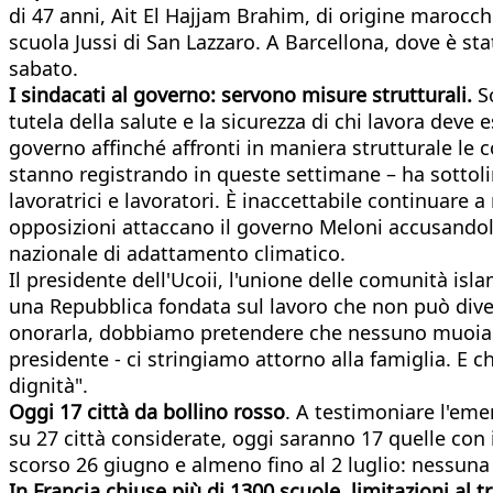
di 47 anni, Ait El Hajjam Brahim, di origine marocch
scuola Jussi di San Lazzaro. A Barcellona, dove è st
sabato.
I sindacati al governo: servono misure strutturali.
So
tutela della salute e la sicurezza di chi lavora deve e
governo affinché affronti in maniera strutturale le
stanno registrando in queste settimane – ha sottolin
lavoratrici e lavoratori. È inaccettabile continuare
opposizioni attaccano il governo Meloni accusandolo
nazionale di adattamento climatico.
Il presidente dell'Ucoii, l'unione delle comunità isl
una Repubblica fondata sul lavoro che non può dive
onorarla, dobbiamo pretendere che nessuno muoia pi
presidente - ci stringiamo attorno alla famiglia. E c
dignità".
Oggi 17 città da bollino rosso
. A testimoniare l'emer
su 27 città considerate, oggi saranno 17 quelle con i
scorso 26 giugno e almeno fino al 2 luglio: nessuna a
In Francia chiuse più di 1300 scuole, limitazioni al tr