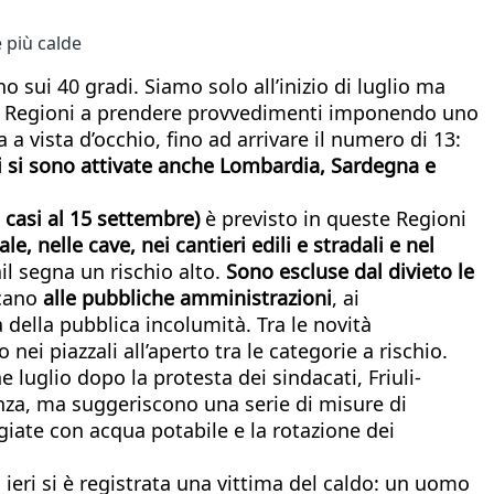
 più calde
o sui 40 gradi. Siamo solo all’inizio di luglio ma
, le Regioni a prendere provvedimenti imponendo uno
a a vista d’occhio, fino ad arrivare il numero di 13:
ri si sono attivate anche Lombardia, Sardegna e
i casi al 15 settembre)
è previsto in queste Regioni
le, nelle cave, nei cantieri edili e stradali e nel
il segna un rischio alto.
Sono escluse dal divieto le
cano
alle pubbliche amministrazioni
, ai
a della pubblica incolumità. Tra le novità
nei piazzali all’aperto tra le categorie a rischio.
 luglio dopo la protesta dei sindacati, Friuli-
nza, ma suggeriscono una serie di misure di
ggiate con acqua potabile e la rotazione dei
eri si è registrata una vittima del caldo: un uomo