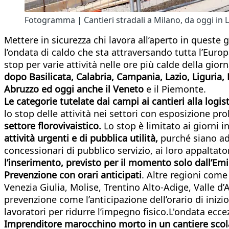
Fotogramma | Cantieri stradali a Milano, da oggi in L
Mettere in sicurezza chi lavora all’aperto in queste 
l’ondata di caldo che sta attraversando tutta l’Eur
stop per varie attività nelle ore più calde della giorn
dopo Basilicata, Calabria, Campania, Lazio, Liguria,
Abruzzo ed oggi anche il Veneto
e il Piemonte.
Le categorie tutelate dai campi ai cantieri alla logis
lo stop delle attività nei settori con esposizione pr
settore florovivaistico.
Lo stop è limitato ai giorni 
attività urgenti e di pubblica utilità,
purché siano ad
concessionari di pubblico servizio, ai loro appaltator
l’inserimento, previsto per il momento solo dall’Emi
Prevenzione con orari anticipati
. Altre regioni come
Venezia Giulia, Molise, Trentino Alto-Adige, Valle 
prevenzione come l’anticipazione dell’orario di iniz
lavoratori per ridurre l’impegno fisico.L'ondata eccez
Imprenditore marocchino morto in un cantiere scola