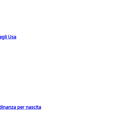
agli Usa
adinanza per nascita