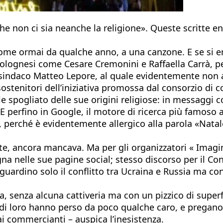
 non ci sia neanche la religione». Queste scritte eno
ome ormai da qualche anno, a una canzone. E se si era
 bolognesi come Cesare Cremonini e Raffaella Carrà, pe
l sindaco Matteo Lepore, al quale evidentemente non a
stenitori dell’iniziativa promossa dal consorzio di c
e spogliato delle sue origini religiose: in messaggi c
. E perfino in Google, il motore di ricerca più famoso
i», perché è evidentemente allergico alla parola «Nata
parte, ancora mancava. Ma per gli organizzatori « Ima
nelle sue pagine social; stesso discorso per il Consor
uardino solo il conflitto tra Ucraina e Russia ma con l
za, senza alcuna cattiveria ma con un pizzico di super
i di loro hanno perso da poco qualche caro, e pregan
ai commercianti – auspica l’inesistenza.