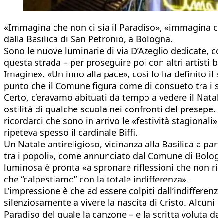
«Immagina che non ci sia il Paradiso», «immagina che
dalla Basilica di San Petronio, a Bologna.
Sono le nuove luminarie di via D’Azeglio dedicate, c
questa strada – per proseguire poi con altri artisti
Imagine». «Un inno alla pace», così lo ha definito i
punto che il Comune figura come di consueto tra i so
Certo, c’eravamo abituati da tempo a vedere il Natal
ostilità di qualche scuola nei confronti del presepe
ricordarci che sono in arrivo le «festività stagional
ripeteva spesso il cardinale Biffi.
Un Natale antireligioso, vicinanza alla Basilica a 
tra i popoli», come annunciato dal Comune di Bologna 
luminosa è pronta «a spronare riflessioni che non rig
che “calpestiamo” con la totale indifferenza».
L’impressione è che ad essere colpiti dall’indifferen
silenziosamente a vivere la nascita di Cristo. Alcun
Paradiso del quale la canzone – e la scritta voluta d