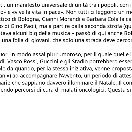
ti, un manifesto universale di unità tra i popoli, con 
o» e «vive la vita in pace». Non tutti ci leggono un 
stico di Bologna, Gianni Morandi e Barbara Cola la c
o di Gino Paoli, ma a partire dalla seconda strofa (qui 
ava alcuni big della musica – passò di qui anche Bob 
 una folla di giovani, che solo una strada deve perc
fuori in modo assai più rumoroso, per il quale quelle 
di, Vasco Rossi, Guccini e gli Stadio potrebbero esser
o da quando, per la stessa iniziativa, venne proposta
ni») ad accompagnare l’Avvento, un periodo di attes
minarie che sappiano davvero illuminare il Natale. Il c
endo percorsi di cura di malati oncologici. Questa sì 