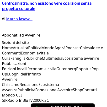
Centrosinistra, non esistono vere coalizioni senza
progetto culturale
di
Marco Iasevoli
Abbonati ad Avvenire
Sezioni del sito
Home
Attualità
Politica
Mondo
Agorà
Podcast
Chiesa
Idee e
Commenti
Economia
Vita e
Cura
Famiglia
Rubriche
Multimedia
Ecosistema avvenire
Pubblicazioni
Edizioni locali
L'economia civile
Gutenberg
Popotus
Pop
Up
Luoghi dell'Infinito
Avvenire
Chi siamo
Redazione
Ecosistema
Avvenire
Pubblicità
Fondazione Avvenire
Shop
Contatti
Mondo CEI
SIR
Radio InBlu
TV2000
FISC