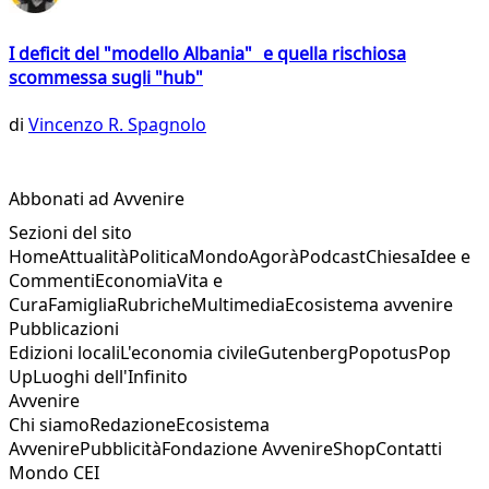
I deficit del "modello Albania" e quella rischiosa
scommessa sugli "hub"
di
Vincenzo R. Spagnolo
Abbonati ad Avvenire
Sezioni del sito
Home
Attualità
Politica
Mondo
Agorà
Podcast
Chiesa
Idee e
Commenti
Economia
Vita e
Cura
Famiglia
Rubriche
Multimedia
Ecosistema avvenire
Pubblicazioni
Edizioni locali
L'economia civile
Gutenberg
Popotus
Pop
Up
Luoghi dell'Infinito
Avvenire
Chi siamo
Redazione
Ecosistema
Avvenire
Pubblicità
Fondazione Avvenire
Shop
Contatti
Mondo CEI