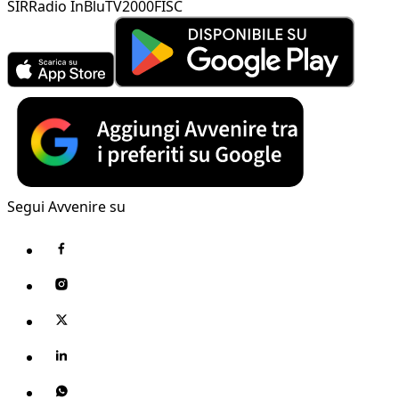
SIR
Radio InBlu
TV2000
FISC
Segui Avvenire su