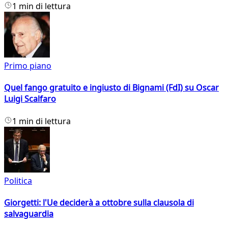
1 min di lettura
Primo piano
Quel fango gratuito e ingiusto di Bignami (FdI) su Oscar
Luigi Scalfaro
1 min di lettura
Politica
Giorgetti: l'Ue deciderà a ottobre sulla clausola di
salvaguardia