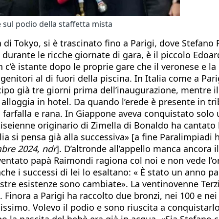
 sul podio della staffetta mista
di Tokyo, si è trascinato fino a Parigi, dove Stefano 
nte le ricche giornate di gara, è il piccolo Edoardo
c’è istante dopo le proprie gare che il veronese e la
 genitori al di fuori della piscina. In Italia come a Pa
icipo già tre giorni prima dell’inaugurazione, mentre 
 alloggia in hotel. Da quando l’erede è presente in t
stile, farfalla e rana. In Giappone aveva conquistato 
tiseienne originario di Zimella di Bonaldo ha cantato l
a si pensa già alla successiva» [a fine Paralimpiadi 
bre 2024, ndr
]. D’altronde all’appello manca ancora 
diventato papà Raimondi ragiona col noi e non vede l’or
che i successi di lei lo esaltano: « È stato un anno par
re esistenze sono cambiate». La ventinovenne Terzi h
Finora a Parigi ha raccolto due bronzi, nei 100 e nei 
llissimo. Volevo il podio e sono riuscita a conquistar
po la nascita del bebè era già in acqua. «Sia Stefan