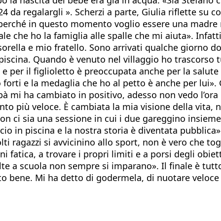
da regalargli ». Scherzi a parte, Giulia riflette su 
e perché in questo momento voglio essere una madre 
e che ho la famiglia alle spalle che mi aiuta». Infatt
rella e mio fratello. Sono arrivati qualche giorno do
iscina. Quando è venuto nel villaggio ho trascorso tu
 e per il figlioletto è preoccupata anche per la salute
orti e la medaglia che ho al petto è anche per lui». 
apà mi ha cambiato in positivo, adesso non vedo l’ora d
nto più veloce. È cambiata la mia visione della vita,
non ci sia una sessione in cui i due gareggino insiem
io in piscina e la nostra storia è diventata pubblica
 ragazzi si avvicinino allo sport, non è vero che togl
fatica, a trovare i propri limiti e a porsi degli obiett
olte a scuola non sempre si imparano». Il finale è tutt
 bene. Mi ha detto di godermela, di nuotare veloce e 