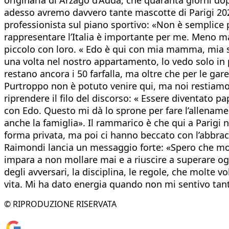
adesso avremo davvero tante mascotte di Parigi 2024 
professionista sul piano sportivo: «Non è semplic
rappresentare l’Italia è importante per me. Meno mal
piccolo con loro. « Edo è qui con mia mamma, mia so
una volta nel nostro appartamento, lo vedo solo in p
restano ancora i 50 farfalla, ma oltre che per le gare
Purtroppo non è potuto venire qui, ma noi restiamo f
riprendere il filo del discorso: « Essere diventato p
con Edo. Questo mi dà lo sprone per fare l’allename
anche la famiglia». Il rammarico è che qui a Parigi 
forma privata, ma poi ci hanno beccato con l’abbracc
Raimondi lancia un messaggio forte: «Spero che molti
impara a non mollare mai e a riuscire a superare ogni 
degli avversari, la disciplina, le regole, che molte v
vita. Mi ha dato energia quando non mi sentivo tanto
© RIPRODUZIONE RISERVATA