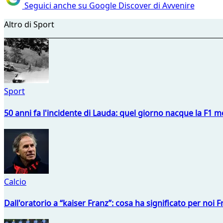
Seguici anche su Google Discover di Avvenire
Altro di Sport
Sport
50 anni fa l'incidente di Lauda: quel giorno nacque la F1 mo
Calcio
Dall'oratorio a “kaiser Franz”: cosa ha significato per noi 