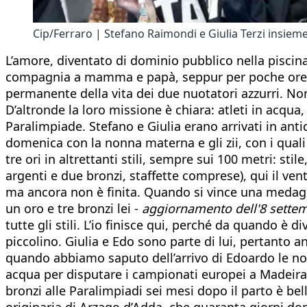
Cip/Ferraro | Stefano Raimondi e Giulia Terzi insieme
L’amore, diventato di dominio pubblico nella piscina 
compagnia a mamma e papà, seppur per poche ore dura
permanente della vita dei due nuotatori azzurri. Non 
D’altronde la loro missione è chiara: atleti in acqua,
Paralimpiade. Stefano e Giulia erano arrivati in ant
domenica con la nonna materna e gli zii, con i quali
tre ori in altrettanti stili, sempre sui 100 metri: 
argenti e due bronzi, staffette comprese), qui il ven
ma ancora non è finita. Quando si vince una medagli
un oro e tre bronzi lei -
aggiornamento dell'8 settem
tutte gli stili. L’io finisce qui, perché da quando è 
piccolino. Giulia e Edo sono parte di lui, pertanto an
quando abbiamo saputo dell’arrivo di Edoardo le nost
acqua per disputare i campionati europei a Madeira. 
bronzi alle Paralimpiadi sei mesi dopo il parto è be
originaria di Arzago d’Adda, che quaranta giorni do