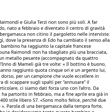
Raimondi e Giulia Terzi non sono più soli. A far
, nato a febbraio e diventato il centro di gravità
 bergamasca non citino il pargoletto nelle interviste.
rigi, dove la presenza di Edo ha cambiato il senso alla
il bambino ha raggiunto la capitale francese
ribuna Raimondi non ha sbagliato più una bracciata,
solo un metallo pesante (accompagnato da quattro
’Inno di Mameli già tre volte: « Il bottino è buono,
hanno raggiunto quota cinque ori e un argento lui,
il dorso, per un campione che vuole eccellere in
a di scappare sugli spalti per “annusare” il
ticolare, ci siamo dati forza uno con l’altro. Da
a partorito in febbraio, ma a fine aprile era già in
400 stile libero S7. «Sono molto felice, perché due
lo ». Parola di una bergamasca dalla tempra forte,
o che io desideravamo tanto questo bambino e