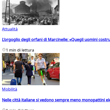
Attualità
L’orgoglio degli orfani di Marcinelle: «Quegli uomini costr
1 min di lettura
Mobilità
Nelle città italiane si vedono sempre meno monopattini ele