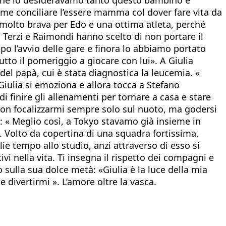
come conciliare l’essere mamma col dover fare vita da
molto brava per Edo e una ottima atleta, perché
i Terzi e Raimondi hanno scelto di non portare il
po l’avvio delle gare e finora lo abbiamo portato
tto il pomeriggio a giocare con lui». A Giulia
 del papà, cui è stata diagnostica la leucemia. «
Giulia si emoziona e allora tocca a Stefano
i finire gli allenamenti per tornare a casa e stare
 non focalizzarmi sempre solo sul nuoto, ma godersi
e: « Meglio così, a Tokyo stavamo già insieme in
». Volto da copertina di una squadra fortissima,
ie tempo allo studio, anzi attraverso di esso si
ivi nella vita. Ti insegna il rispetto dei compagni e
o sulla sua dolce metà: «Giulia è la luce della mia
divertirmi ». L’amore oltre la vasca.