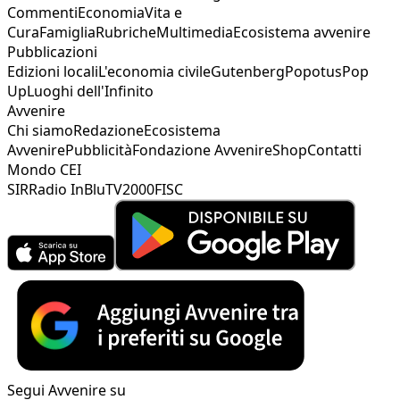
Commenti
Economia
Vita e
Cura
Famiglia
Rubriche
Multimedia
Ecosistema avvenire
Pubblicazioni
Edizioni locali
L'economia civile
Gutenberg
Popotus
Pop
Up
Luoghi dell'Infinito
Avvenire
Chi siamo
Redazione
Ecosistema
Avvenire
Pubblicità
Fondazione Avvenire
Shop
Contatti
Mondo CEI
SIR
Radio InBlu
TV2000
FISC
Segui Avvenire su