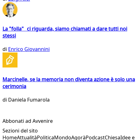
La "folla" ci riguarda, siamo chiamati a dare tutti noi
stessi
di
Enrico Giovannini
Marcinelle, se la memoria non diventa azione è solo una
cerimonia
di
Daniela Fumarola
Abbonati ad Avvenire
Sezioni del sito
Home
Attualità
Politica
Mondo
Agorà
Podcast
Chiesa
Idee e