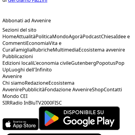
Abbonati ad Avvenire
Sezioni del sito
Home
Attualità
Politica
Mondo
Agorà
Podcast
Chiesa
Idee e
Commenti
Economia
Vita e
Cura
Famiglia
Rubriche
Multimedia
Ecosistema avvenire
Pubblicazioni
Edizioni locali
L'economia civile
Gutenberg
Popotus
Pop
Up
Luoghi dell'Infinito
Avvenire
Chi siamo
Redazione
Ecosistema
Avvenire
Pubblicità
Fondazione Avvenire
Shop
Contatti
Mondo CEI
SIR
Radio InBlu
TV2000
FISC