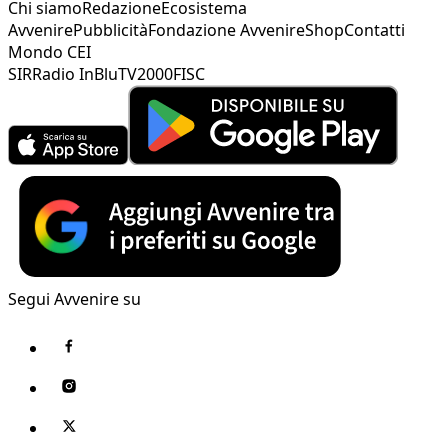
Chi siamo
Redazione
Ecosistema
Avvenire
Pubblicità
Fondazione Avvenire
Shop
Contatti
Mondo CEI
SIR
Radio InBlu
TV2000
FISC
Segui Avvenire su