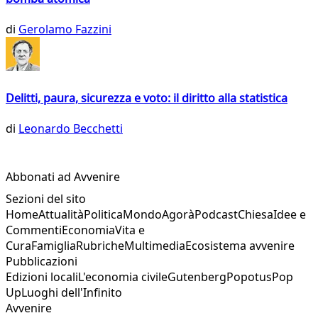
di
Gerolamo Fazzini
Delitti, paura, sicurezza e voto: il diritto alla statistica
di
Leonardo Becchetti
Abbonati ad Avvenire
Sezioni del sito
Home
Attualità
Politica
Mondo
Agorà
Podcast
Chiesa
Idee e
Commenti
Economia
Vita e
Cura
Famiglia
Rubriche
Multimedia
Ecosistema avvenire
Pubblicazioni
Edizioni locali
L'economia civile
Gutenberg
Popotus
Pop
Up
Luoghi dell'Infinito
Avvenire