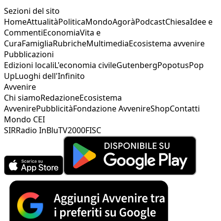
Sezioni del sito
Home
Attualità
Politica
Mondo
Agorà
Podcast
Chiesa
Idee e
Commenti
Economia
Vita e
Cura
Famiglia
Rubriche
Multimedia
Ecosistema avvenire
Pubblicazioni
Edizioni locali
L'economia civile
Gutenberg
Popotus
Pop
Up
Luoghi dell'Infinito
Avvenire
Chi siamo
Redazione
Ecosistema
Avvenire
Pubblicità
Fondazione Avvenire
Shop
Contatti
Mondo CEI
SIR
Radio InBlu
TV2000
FISC