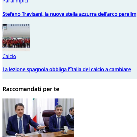
Paralimpici
Stefano Travisani, la nuova stella azzurra dell'arco parali
Calcio
La lezione spagnola obbliga l’Italia del calcio a cambiare
Raccomandati per te