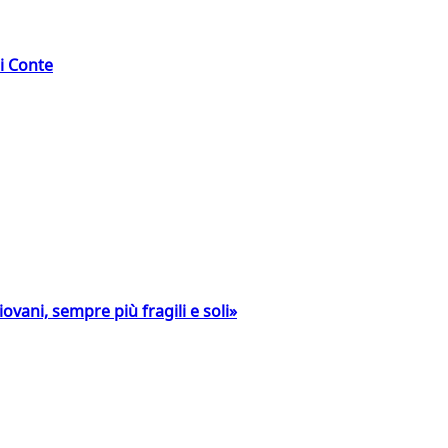
di Conte
ovani, sempre più fragili e soli»