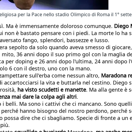
ligiosa per la Pace nello stadio Olimpico di Roma il 1° set
e così. Ma è immensamente doloroso comunque.
Diego 
cui non è bastato pensare con i piedi. La morte lo ha 
aversato fango, splendori, bassezze e lusso.
 era sepolto da solo quando aveva smesso di giocare,
n mito, 36 anni dopo il suo primo gol con la maglia de
ca per doping e 26 anni dopo l'ultima, 24 anni dopo l'
 solo 6 con il destro, uno con la mano.
o zampettare sull'erba come nessun altro,
Maradona re
 accartocciarsi la vita e buttarla nel cestino. Diego 
rosità,
ha visto scudetti e manette
. Ma alla gente è
enza mai dare la colpa agli altri
.
belli. Ma sono i cattivi che ci mancano. Sono quelli
ro, perché hanno bisogno del nostro perdono, perché 
o possa dire che ci sbagliamo. Specie di fronte a un
più.
 stato
squallido e bugiardo
Maradona,
ma anche mera