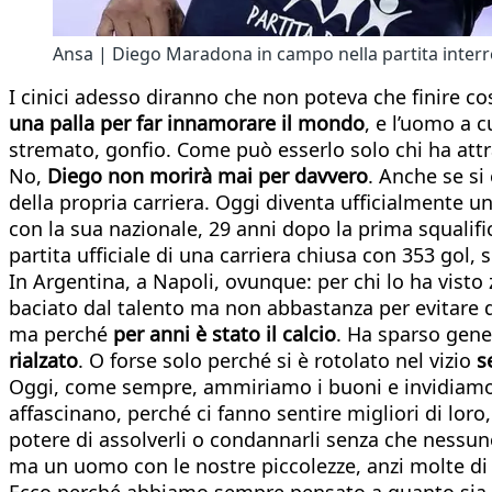
Ansa | Diego Maradona in campo nella partita interre
I cinici adesso diranno che non poteva che finir
una palla per far innamorare il mondo
, e l’uomo a 
stremato, gonfio. Come può esserlo solo chi ha attr
No,
Diego non morirà mai per davvero
. Anche se si
della propria carriera. Oggi diventa ufficialmente u
con la sua nazionale, 29 anni dopo la prima squalifi
partita ufficiale di una carriera chiusa con 353 gol,
In Argentina, a Napoli, ovunque: per chi lo ha vist
baciato dal talento ma non abbastanza per evitare di
ma perché
per anni è stato il calcio
. Ha sparso gene
rialzato
. O forse solo perché si è rotolato nel vizio
s
Oggi, come sempre, ammiriamo i buoni e invidiamo i 
affascinano, perché ci fanno sentire migliori di lo
potere di assolverli o condannarli senza che nessun
ma un uomo con le nostre piccolezze, anzi molte di 
Ecco perché abbiamo sempre pensato a quanto sia