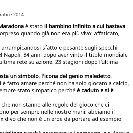
tembre 2014
Maradona
è stato
il bambino infinito a cui bastava
sorpreso quando già non era più vivo: affaticato,
 arrampicandosi sfatto e pesante sugli specchi
l Napoli, 34 anni dopo aver vinto il titolo mondiale
ultima rete su azione, 23 stagioni dopo l'ultima
sta un simbolo
, l'
icona del genio maledetto
,
si è fatto amare perché non ha solo giocato a calcio,
 sempre stato simpatico perché
è caduto e si è
 che non stanno alle regole del gioco che ci
sono per sempre nelle nostre mani: abbiamo il
 ex divo che non è un eroe da portare ad esempio
viglioso
perché accarezzava i compagni e si faceva