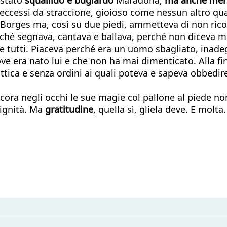
i eccessi da straccione, gioioso come nessun altro qua
ie di Borges ma, così su due piedi, ammetteva di non 
ché segnava, cantava e ballava, perché non diceva mai
 tutti. Piaceva perché era un uomo sbagliato, inadegu
ove era nato lui e che non ha mai dimenticato. Alla 
ttica e senza ordini ai quali poteva e sapeva obbedire
ra negli occhi le sue magie col pallone al piede non
dignità. Ma
gratitudine
, quella sì, gliela deve. E mol