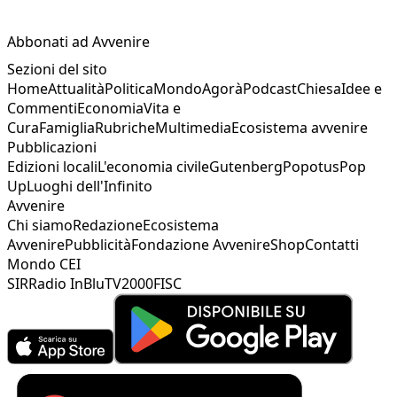
Abbonati ad Avvenire
Sezioni del sito
Home
Attualità
Politica
Mondo
Agorà
Podcast
Chiesa
Idee e
Commenti
Economia
Vita e
Cura
Famiglia
Rubriche
Multimedia
Ecosistema avvenire
Pubblicazioni
Edizioni locali
L'economia civile
Gutenberg
Popotus
Pop
Up
Luoghi dell'Infinito
Avvenire
Chi siamo
Redazione
Ecosistema
Avvenire
Pubblicità
Fondazione Avvenire
Shop
Contatti
Mondo CEI
SIR
Radio InBlu
TV2000
FISC