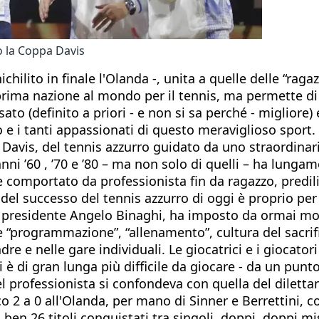
o la Coppa Davis
chilito in finale l'Olanda -, unita a quelle delle “raga
 prima nazione al mondo per il tennis, ma permette di 
sato (definito a priori - e non si sa perché - migliore
e i tanti appassionati di questo meraviglioso sport.
pa Davis, del tennis azzurro guidato da uno straordin
nni ’60 , ’70 e ’80 – ma non solo di quelli – ha lunga
re comportato da professionista fin da ragazzo, predilig
é del successo del tennis azzurro di oggi è proprio per
o presidente Angelo Binaghi, ha imposto da ormai mol
 “programmazione”, “allenamento”, cultura del sacrifi
re e nelle gare individuali. Le giocatrici e i giocatori
 è di gran lunga più difficile da giocare - da un punto 
l professionista si confondeva con quella del diletta
co 2 a 0 all'Olanda, per mano di Sinner e Berrettini, c
ben 26 titoli conquistati tra singoli, doppi, doppi mis