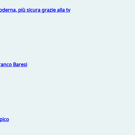
derna, più sicura grazie alla tv
Franco Baresi
mpico