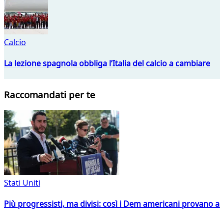
Calcio
La lezione spagnola obbliga l’Italia del calcio a cambiare
Raccomandati per te
Stati Uniti
Più progressisti, ma divisi: così i Dem americani provano a 