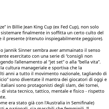
zze” in Billie Jean King Cup (ex Fed Cup), non solo
sistemare finalmente in soffitta un certo culto del
) e il presente (ritenuto inspiegabilmente peggiore).
ario Jannik Sinner sembra aver ammainato il senso
mente esercitato con una serie di “consigli non
endo l’allenamento al “jet set” o alla “bella vita”.
 la cultura manageriale e sportiva che la
ti anni a tutto il movimento nazionale, tagliando di
cio” sono diventate il mantra dei giocatori di oggi e
 italiani sono protagonisti degli slam, dei tornei,
di vista tecnico, tattico, mentale e fisico - rispetto
nte.
ome era stato già con l'Australia in Semifinale)
ti e nazionali, sia maschili che femminili. Il