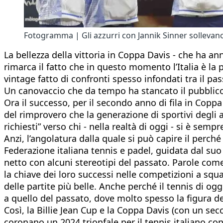
Fotogramma | Gli azzurri con Jannik Sinner sollevan
La bellezza della vittoria in Coppa Davis - che ha anni
rimarca il fatto che in questo momento l’Italia è la
vintage fatto di confronti spesso infondati tra il pas
Un canovaccio che da tempo ha stancato il pubblico 
Ora il successo, per il secondo anno di fila in Cop
del rimprovero che la generazione di sportivi degli a
richiesti” verso chi - nella realtà di oggi - si è semp
Anzi, l’angolatura dalla quale si può capire il perch
Federazione italiana tennis e padel, guidata dal su
netto con alcuni stereotipi del passato. Parole come
la chiave dei loro successi nelle competizioni a squad
delle partite più belle. Anche perché il tennis di oggi
a quello del passato, dove molto spesso la figura de
Così, la Billie Jean Cup e la Coppa Davis (con un sec
coronano un 2024 trionfale per il tennis italiano con 