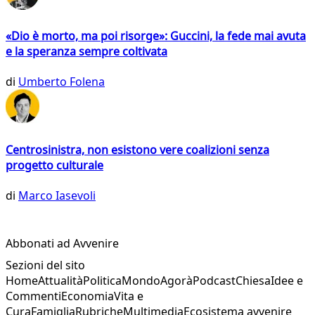
«Dio è morto, ma poi risorge»: Guccini, la fede mai avuta
e la speranza sempre coltivata
di
Umberto Folena
Centrosinistra, non esistono vere coalizioni senza
progetto culturale
di
Marco Iasevoli
Abbonati ad Avvenire
Sezioni del sito
Home
Attualità
Politica
Mondo
Agorà
Podcast
Chiesa
Idee e
Commenti
Economia
Vita e
Cura
Famiglia
Rubriche
Multimedia
Ecosistema avvenire