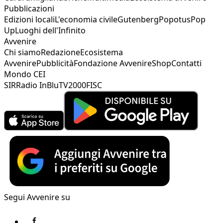
Pubblicazioni
Edizioni locali
L'economia civile
Gutenberg
Popotus
Pop
Up
Luoghi dell'Infinito
Avvenire
Chi siamo
Redazione
Ecosistema
Avvenire
Pubblicità
Fondazione Avvenire
Shop
Contatti
Mondo CEI
SIR
Radio InBlu
TV2000
FISC
Segui Avvenire su