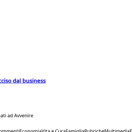
 ucciso dal business
ati ad Avvenire
Commenti
Economia
Vita e Cura
Famiglia
Rubriche
Multimedia