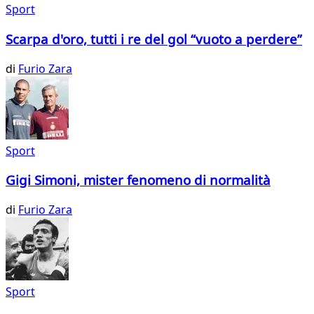
Sport
Scarpa d'oro, tutti i re del gol “vuoto a perdere”
di
Furio Zara
Sport
Gigi Simoni, mister fenomeno di normalità
di
Furio Zara
Sport