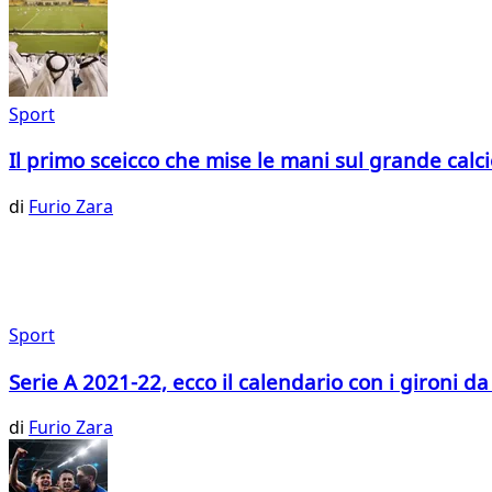
Sport
Il primo sceicco che mise le mani sul grande calc
di
Furio Zara
Sport
Serie A 2021-22, ecco il calendario con i gironi da
di
Furio Zara