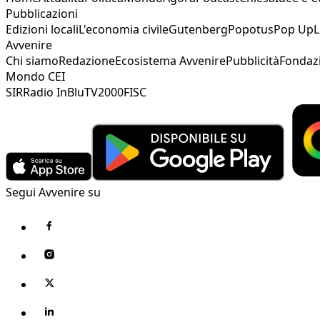
Pubblicazioni
Edizioni locali
L'economia civile
Gutenberg
Popotus
Pop Up
L
Avvenire
Chi siamo
Redazione
Ecosistema Avvenire
Pubblicità
Fondaz
Mondo CEI
SIR
Radio InBlu
TV2000
FISC
Segui Avvenire su