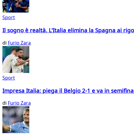
Sport
Il sogno è realtà. L'Italia elimina la Spagna ai rigo
di
Furio Zara
Sport
Impresa Italia: piega il Belgio 2-1 e va in semifin
di
Furio Zara