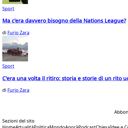
Sport
Ma c'era davvero bisogno della Nations League?
di
Furio Zara
Sport
C'era una volta il ritiro: storia e storie di un rito
di
Furio Zara
Abbon
Sezioni del sito
Home
Attualità
Politica
Mondo
Agorà
Podcast
Chiesa
Idee e 