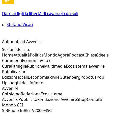
Dare ai figli la libertà di cavarsela da soli
di
Stefano Vicari
Abbonati ad Avvenire
Sezioni del sito
Home
Attualità
Politica
Mondo
Agorà
Podcast
Chiesa
Idee e
Commenti
Economia
Vita e
Cura
Famiglia
Rubriche
Multimedia
Ecosistema avvenire
Pubblicazioni
Edizioni locali
L'economia civile
Gutenberg
Popotus
Pop
Up
Luoghi dell'Infinito
Avvenire
Chi siamo
Redazione
Ecosistema
Avvenire
Pubblicità
Fondazione Avvenire
Shop
Contatti
Mondo CEI
SIR
Radio InBlu
TV2000
FISC