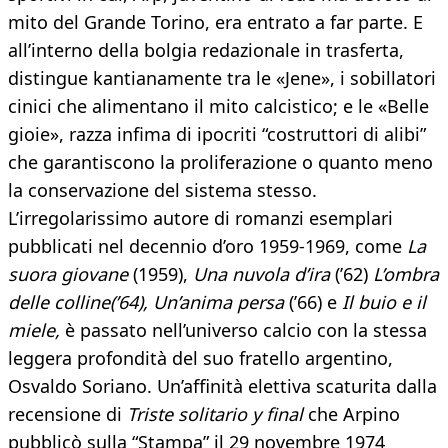
mito del Grande Torino, era entrato a far parte. E
all’interno della bolgia redazionale in trasferta,
distingue kantianamente tra le «Jene», i sobillatori
cinici che alimentano il mito calcistico; e le «Belle
gioie», razza infima di ipocriti “costruttori di alibi”
che garantiscono la proliferazione o quanto meno
la conservazione del sistema stesso.
L’irregolarissimo autore di romanzi esemplari
pubblicati nel decennio d’oro 1959-1969, come
La
suora giovane
(1959),
Una nuvola d’ira
(’62)
L’ombra
delle colline(’64), Un’anima persa
(’66) e
Il buio e il
miele,
è passato nell’universo calcio con la stessa
leggera profondità del suo fratello argentino,
Osvaldo Soriano. Un’affinità elettiva scaturita dalla
recensione di
Triste solitario y final
che Arpino
pubblicò sulla “Stampa” il 29 novembre 1974