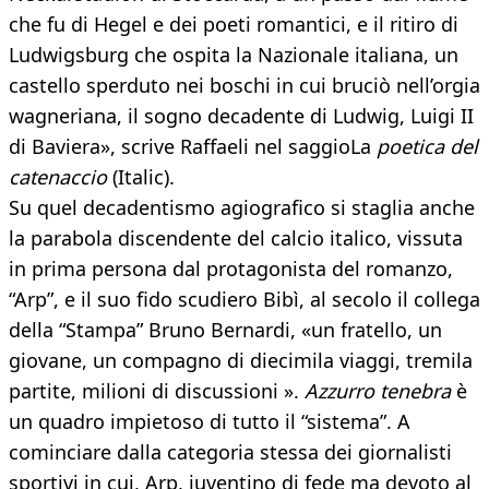
che fu di Hegel e dei poeti romantici, e il ritiro di
Ludwigsburg che ospita la Nazionale italiana, un
castello sperduto nei boschi in cui bruciò nell’orgia
wagneriana, il sogno decadente di Ludwig, Luigi II
di Baviera», scrive Raffaeli nel saggioLa
poetica del
catenaccio
(Italic).
Su quel decadentismo agiografico si staglia anche
la parabola discendente del calcio italico, vissuta
in prima persona dal protagonista del romanzo,
“Arp”, e il suo fido scudiero Bibì, al secolo il collega
della “Stampa” Bruno Bernardi, «un fratello, un
giovane, un compagno di diecimila viaggi, tremila
partite, milioni di discussioni ».
Azzurro tenebra
è
un quadro impietoso di tutto il “sistema”. A
cominciare dalla categoria stessa dei giornalisti
sportivi in cui, Arp, juventino di fede ma devoto al