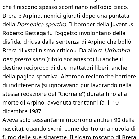
che finiscono spesso sconfinano nell’odio cieco.
Brera e Arpino, nemici giurati dopo una puntata
della
Domenica sportiva.
Il bomber della Juventus
Roberto Bettega fu l’oggetto involontario della
disfida, chiusa dalla sentenza di Arpino che bollò
Brera di «stalinismo critico». Da allora
Un’ombra
ben presto sarai
(titolo sorianesco) fu anche il
destino reciproco di due mattatori liberi, anche
della pagina sportiva. Alzarono reciproche barriere
di indifferenza (si ignoravano pur lavorando nella
stessa redazione del “Giornale”) durata fino alla
morte di Arpino, avvenuta trent’anni fa, il 10
dicembre 1987.
Aveva solo sessant’anni (ricorrono anche i 90 della
nascita), quando svanì, come dentro una nuvola di
fumo delle sue sigarette. Il sigaro toscano di Brera