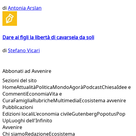
di
Antonia Arslan
Dare ai figli la libertà di cavarsela da soli
di
Stefano Vicari
Abbonati ad Avvenire
Sezioni del sito
Home
Attualità
Politica
Mondo
Agorà
Podcast
Chiesa
Idee e
Commenti
Economia
Vita e
Cura
Famiglia
Rubriche
Multimedia
Ecosistema avvenire
Pubblicazioni
Edizioni locali
L'economia civile
Gutenberg
Popotus
Pop
Up
Luoghi dell'Infinito
Avvenire
Chi siamo
Redazione
Ecosistema