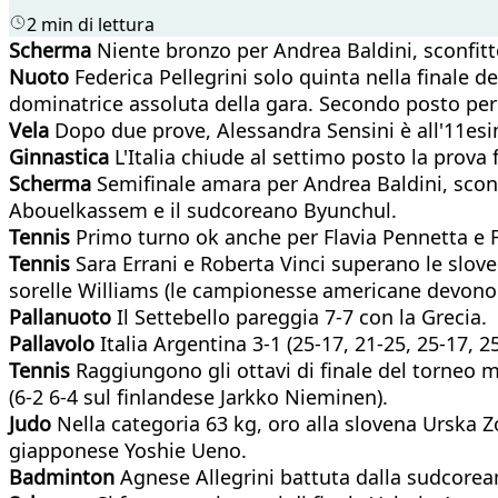
2 min di lettura
Scherma
Niente bronzo per Andrea Baldini, sconfit
Nuoto
Federica Pellegrini solo quinta nella finale dei
dominatrice assoluta della gara. Secondo posto per la
Vela
Dopo due prove, Alessandra Sensini è all'11esim
Ginnastica
L'Italia chiude al settimo posto la prova 
Scherma
Semifinale amara per Andrea Baldini, sconfit
Abouelkassem e il sudcoreano Byunchul.
Tennis
Primo turno ok anche per Flavia Pennetta e 
Tennis
Sara Errani e Roberta Vinci superano le sloven
sorelle Williams (le campionesse americane devono af
Pallanuoto
Il Settebello pareggia 7-7 con la Grecia.
Pallavolo
Italia Argentina 3-1 (25-17, 21-25, 25-17, 
Tennis
Raggiungono gli ottavi di finale del torneo 
(6-2 6-4 sul finlandese Jarkko Nieminen).
Judo
Nella categoria 63 kg, oro alla slovena Urska Zo
giapponese Yoshie Ueno.
Badminton
Agnese Allegrini battuta dalla sudcorean