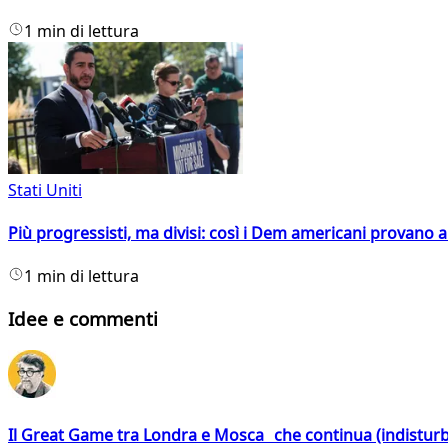
1 min di lettura
Stati Uniti
Più progressisti, ma divisi: così i Dem americani provano a 
1 min di lettura
Idee e commenti
Il Great Game tra Londra e Mosca che continua (indistur