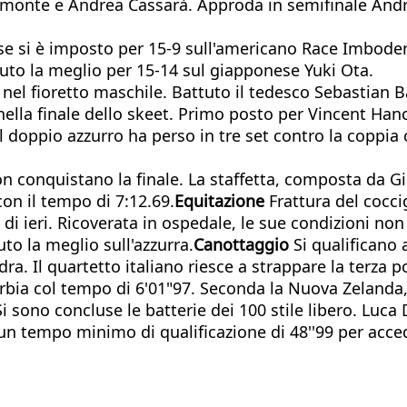
romonte e Andrea Cassarà. Approda in semifinale Andre
rnese si è imposto per 15-9 sull'americano Race Imbode
vuto la meglio per 15-14 sul giapponese Yuki Ota.
e nel fioretto maschile. Battuto il tedesco Sebastian
lla finale dello skeet. Primo posto per Vincent Hancoc
 Il doppio azzurro ha perso in tre set contro la cop
 non conquistano la finale. La staffetta, composta da G
con il tempo di 7:12.69.
Equitazione
Frattura del cocc
di ieri. Ricoverata in ospedale, le sue condizioni no
uto la meglio sull'azzurra.
Canottaggio
Si qualificano 
ra. Il quartetto italiano riesce a strappare la terza 
erbia col tempo di 6'01"97. Seconda la Nuova Zelanda, 
i sono concluse le batterie dei 100 stile libero. Luca
 un tempo minimo di qualificazione di 48''99 per accede