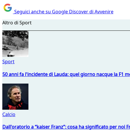
Seguici anche su Google Discover di Avvenire
Altro di Sport
Sport
50 anni fa l'incidente di Lauda: quel giorno nacque la F1 mo
Calcio
Dall'oratorio a “kaiser Franz”: cosa ha significato per noi 