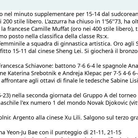
to nel minuto supplementare per 15-14 dal sudcorea
 200 stile libero.
L'azzurra ha chiuso in 1'56''73, ha ol
 francese Camille Muffat (oro nei 400 stile libero), t
o posto nella classifica della classe Rs:x.
femminile a squadra di ginnastica artistica. Oro agli 
to 15-11 dal cinese Sheng Lei. Si giocherà il bronzo c
Francesca Schiavone: battono 7-6 6-4 le spagnole An
e Katerina Srebotnik e Andreja Klepac per 7-5 4-6 6-4.
frontare agli ottavi di finale le tedesche Sabine Lis
25-23) nella seconda giornata del Gruppo A del torneo
maschile l'ex numero 1 del mondo Novak Djokovic (vit
lnir. Argento alla cinese Xu Lili. Salgono sul terzo g
a Yeon-Ju Bae con il punteggio di 21-11, 21-15