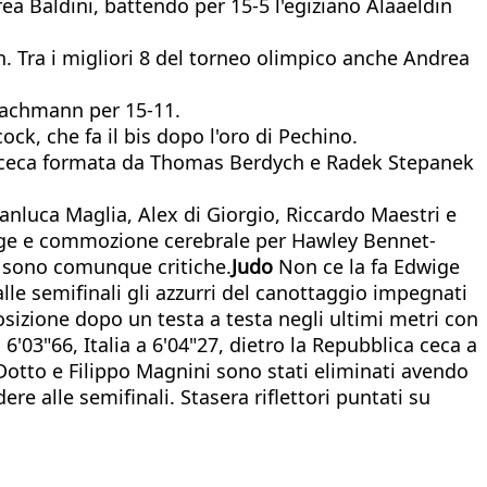
a Baldini, battendo per 15-5 l'egiziano Alaaeldin
n. Tra i migliori 8 del torneo olimpico anche Andrea
 Bachmann per 15-11.
k, che fa il bis dopo l'oro di Pechino.
pia ceca formata da Thomas Berdych e Radek Stepanek
ianluca Maglia, Alex di Giorgio, Riccardo Maestri e
ige e commozione cerebrale per Hawley Bennet-
n sono comunque critiche.
Judo
Non ce la fa Edwige
alle semifinali gli azzurri del canottaggio impegnati
posizione dopo un testa a testa negli ultimi metri con
6'03"66, Italia a 6'04"27, dietro la Repubblica ceca a
 Dotto e Filippo Magnini sono stati eliminati avendo
re alle semifinali. Stasera riflettori puntati su