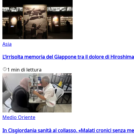
Asia
L’irrisolta memoria del Giappone tra il dolore di Hiroshima
1 min di lettura
Medio Oriente
In Cisgiordania sanità al collasso. «Malati cronici senza med