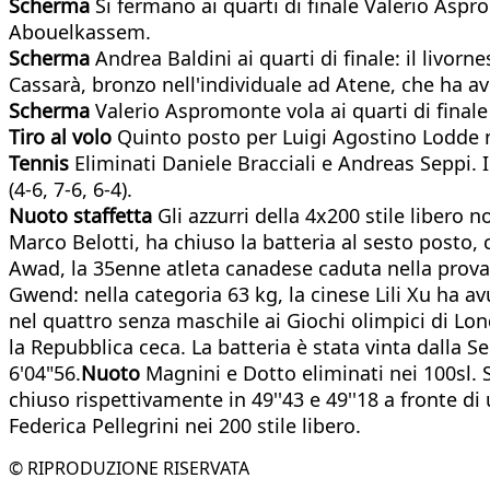
Scherma
Si fermano ai quarti di finale Valerio Asp
Abouelkassem.
Scherma
Andrea Baldini ai quarti di finale: il livo
Cassarà, bronzo nell'individuale ad Atene, che ha a
Scherma
Valerio Aspromonte vola ai quarti di final
Tiro al volo
Quinto posto per Luigi Agostino Lodde ne
Tennis
Eliminati Daniele Bracciali e Andreas Seppi.
(4-6, 7-6, 6-4).
Nuoto staffetta
Gli azzurri della 4x200 stile libero
Marco Belotti, ha chiuso la batteria al sesto posto, 
Awad, la 35enne atleta canadese caduta nella prova 
Gwend: nella categoria 63 kg, la cinese Lili Xu ha av
nel quattro senza maschile ai Giochi olimpici di Lond
la Repubblica ceca. La batteria è stata vinta dalla S
6'04"56.
Nuoto
Magnini e Dotto eliminati nei 100sl. S
chiuso rispettivamente in 49''43 e 49''18 a fronte di
Federica Pellegrini nei 200 stile libero.
© RIPRODUZIONE RISERVATA