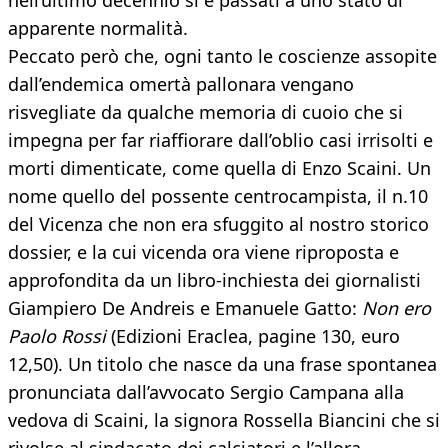
nell’ultimo decennio si è passati a uno stato di
apparente normalità.
Peccato però che, ogni tanto le coscienze assopite
dall’endemica omertà pallonara vengano
risvegliate da qualche memoria di cuoio che si
impegna per far riaffiorare dall’oblio casi irrisolti e
morti dimenticate, come quella di Enzo Scaini. Un
nome quello del possente centrocampista, il n.10
del Vicenza che non era sfuggito al nostro storico
dossier, e la cui vicenda ora viene riproposta e
approfondita da un libro-inchiesta dei giornalisti
Giampiero De Andreis e Emanuele Gatto:
Non ero
Paolo Rossi
(Edizioni Eraclea, pagine 130, euro
12,50). Un titolo che nasce da una frase spontanea
pronunciata dall’avvocato Sergio Campana alla
vedova di Scaini, la signora Rossella Biancini che si