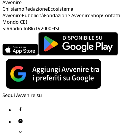
Avvenire
Chi siamo
Redazione
Ecosistema
Avvenire
Pubblicità
Fondazione Avvenire
Shop
Contatti
Mondo CEI
SIR
Radio InBlu
TV2000
FISC
Segui Avvenire su