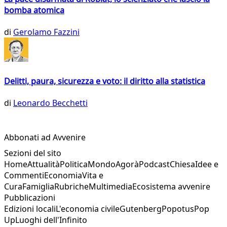
bomba atomica
di
Gerolamo Fazzini
Delitti, paura, sicurezza e voto: il diritto alla statistica
di
Leonardo Becchetti
Abbonati ad Avvenire
Sezioni del sito
Home
Attualità
Politica
Mondo
Agorà
Podcast
Chiesa
Idee e
Commenti
Economia
Vita e
Cura
Famiglia
Rubriche
Multimedia
Ecosistema avvenire
Pubblicazioni
Edizioni locali
L'economia civile
Gutenberg
Popotus
Pop
Up
Luoghi dell'Infinito