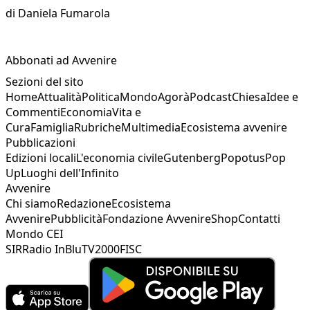
di
Daniela Fumarola
Abbonati ad Avvenire
Sezioni del sito
Home
Attualità
Politica
Mondo
Agorà
Podcast
Chiesa
Idee e
Commenti
Economia
Vita e
Cura
Famiglia
Rubriche
Multimedia
Ecosistema avvenire
Pubblicazioni
Edizioni locali
L'economia civile
Gutenberg
Popotus
Pop
Up
Luoghi dell'Infinito
Avvenire
Chi siamo
Redazione
Ecosistema
Avvenire
Pubblicità
Fondazione Avvenire
Shop
Contatti
Mondo CEI
SIR
Radio InBlu
TV2000
FISC