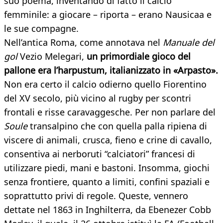
suo poema, inventando di fatto il calcio
femminile: a giocare – riporta – erano Nausicaa e
le sue compagne.
Nell’antica Roma, come annotava nel
Manuale del
gol
Vezio Melegari,
un primordiale gioco del
pallone era l’harpustum, italianizzato in «Arpasto».
Non era certo il calcio odierno quello Fiorentino
del XV secolo, più vicino al rugby per scontri
frontali e risse caravaggesche. Per non parlare del
Soule
transalpino che con quella palla ripiena di
viscere di animali, crusca, fieno e crine di cavallo,
consentiva ai nerboruti “calciatori” francesi di
utilizzare piedi, mani e bastoni. Insomma, giochi
senza frontiere, quanto a limiti, confini spaziali e
soprattutto privi di regole. Queste, vennero
dettate nel 1863 in Inghilterra, da Ebenezer Cobb