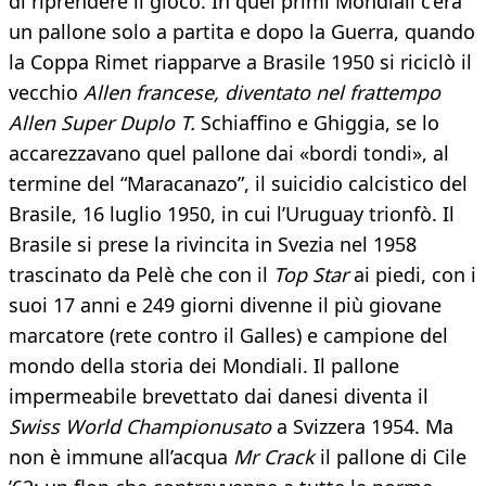
di riprendere il gioco. In quei primi Mondiali c’era
un pallone solo a partita e dopo la Guerra, quando
la Coppa Rimet riapparve a Brasile 1950 si riciclò il
vecchio
Allen francese, diventato nel frattempo
Allen Super Duplo T.
Schiaffino e Ghiggia, se lo
accarezzavano quel pallone dai «bordi tondi», al
termine del “Maracanazo”, il suicidio calcistico del
Brasile, 16 luglio 1950, in cui l’Uruguay trionfò. Il
Brasile si prese la rivincita in Svezia nel 1958
trascinato da Pelè che con il
Top Star
ai piedi, con i
suoi 17 anni e 249 giorni divenne il più giovane
marcatore (rete contro il Galles) e campione del
mondo della storia dei Mondiali. Il pallone
impermeabile brevettato dai danesi diventa il
Swiss World Championusato
a Svizzera 1954. Ma
non è immune all’acqua
Mr Crack
il pallone di Cile