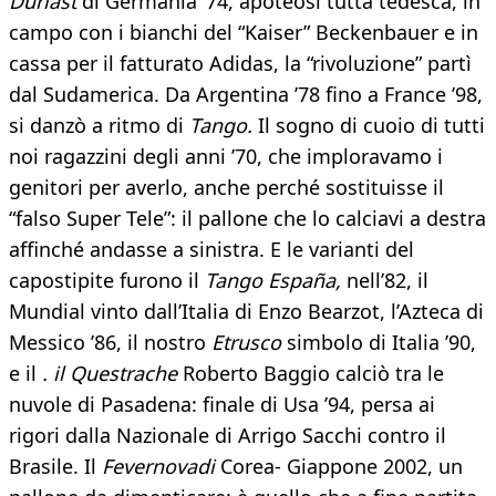
Durlast
di Germania ’74, apoteosi tutta tedesca, in
campo con i bianchi del “Kaiser” Beckenbauer e in
cassa per il fatturato Adidas, la “rivoluzione” partì
dal Sudamerica. Da Argentina ’78 fino a France ’98,
si danzò a ritmo di
Tango.
Il sogno di cuoio di tutti
noi ragazzini degli anni ’70, che imploravamo i
genitori per averlo, anche perché sostituisse il
“falso Super Tele”: il pallone che lo calciavi a destra
affinché andasse a sinistra. E le varianti del
capostipite furono il
Tango España,
nell’82, il
Mundial vinto dall’Italia di Enzo Bearzot, l’Azteca di
Messico ’86, il nostro
Etrusco
simbolo di Italia ’90,
e il
. il Questrache
Roberto Baggio calciò tra le
nuvole di Pasadena: finale di Usa ’94, persa ai
rigori dalla Nazionale di Arrigo Sacchi contro il
Brasile. Il
Fevernovadi
Corea- Giappone 2002, un