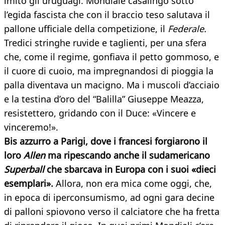
imitò gli uruguagi. Mondiale casalingo sotto
l’egida fascista che con il braccio teso salutava il
pallone ufficiale della competizione, il
Federale.
Tredici stringhe ruvide e taglienti, per una sfera
che, come il regime, gonfiava il petto gommoso, e
il cuore di cuoio, ma impregnandosi di pioggia la
palla diventava un macigno. Ma i muscoli d’acciaio
e la testina d’oro del “Balilla” Giuseppe Meazza,
resistettero, gridando con il Duce: «Vincere e
vinceremo!».
Bis azzurro a Parigi, dove i francesi forgiarono il
loro
Allen
ma ripescando anche il sudamericano
Superball
che sbarcava in Europa con i suoi «dieci
esemplari».
Allora, non era mica come oggi, che,
in epoca di iperconsumismo, ad ogni gara decine
di palloni spiovono verso il calciatore che ha fretta