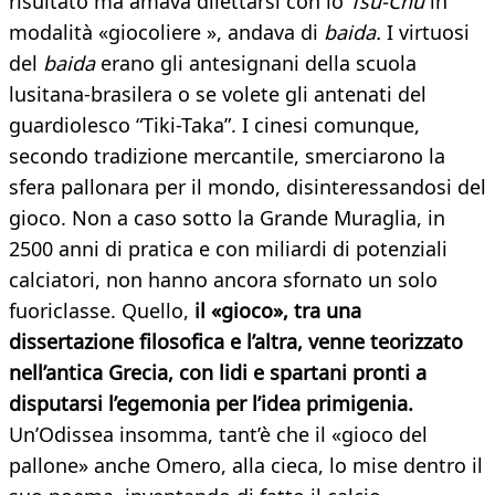
risultato ma amava dilettarsi con lo
Tsu-Chu
in
modalità «giocoliere », andava di
baida.
I virtuosi
del
baida
erano gli antesignani della scuola
lusitana-brasilera o se volete gli antenati del
guardiolesco “Tiki-Taka”. I cinesi comunque,
secondo tradizione mercantile, smerciarono la
sfera pallonara per il mondo, disinteressandosi del
gioco. Non a caso sotto la Grande Muraglia, in
2500 anni di pratica e con miliardi di potenziali
calciatori, non hanno ancora sfornato un solo
fuoriclasse. Quello,
il «gioco», tra una
dissertazione filosofica e l’altra, venne teorizzato
nell’antica Grecia, con lidi e spartani pronti a
disputarsi l’egemonia per l’idea primigenia.
Un’Odissea insomma, tant’è che il «gioco del
pallone» anche Omero, alla cieca, lo mise dentro il