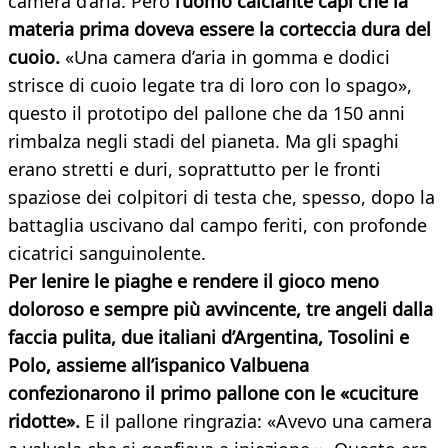
camera d’aria. Però
l’uomo calciante capì che la
materia prima doveva essere la corteccia dura del
cuoio.
«Una camera d’aria in gomma e dodici
strisce di cuoio legate tra di loro con lo spago»,
questo il prototipo del pallone che da 150 anni
rimbalza negli stadi del pianeta. Ma gli spaghi
erano stretti e duri, soprattutto per le fronti
spaziose dei colpitori di testa che, spesso, dopo la
battaglia uscivano dal campo feriti, con profonde
cicatrici sanguinolente.
Per lenire le piaghe e rendere il gioco meno
doloroso e sempre più avvincente, tre angeli dalla
faccia pulita, due italiani d’Argentina, Tosolini e
Polo, assieme all’ispanico Valbuena
confezionarono il primo pallone con le «cuciture
ridotte».
E il pallone ringrazia: «Avevo una camera