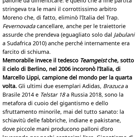
pallone da dimenticare: è quello che a fine partita
stringeva tra le mani il corrottissimo arbitro
Moreno che, di fatto, eliminò l’Italia del Trap.
Fevernovada
cancellare, anche per le traiettorie
assurde che prendeva (eguagliato solo dal
Jabulani
a Sudafrica 2010) anche perché internamente era
farcito di schiuma.
Memorabile invece il tedesco
Teamgeist
che, sotto
il cielo di Berlino, nel 2006 incoronò l’Italia, di
Marcello Lippi, campione del mondo per la quarta
volta.
Gli ultimi due esemplari Adidas,
Brazuca
a
Brasile 2014 e
Telstar 18
a Russia 2018, sono la
metafora di cuoio del gigantismo e dello
sfruttamento minorile, mai del tutto sanato: la
schiavitù delle fabbriche, indiane e pakistane,
dove piccole mani producono palloni d’oro