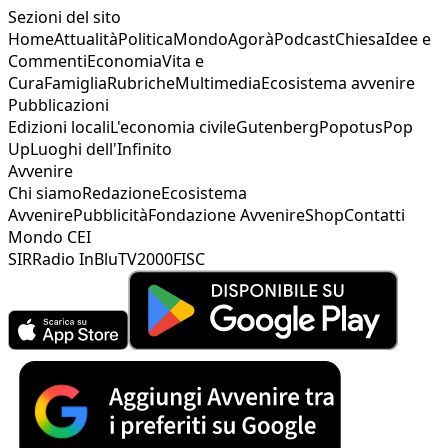
Sezioni del sito
Home
Attualità
Politica
Mondo
Agorà
Podcast
Chiesa
Idee e
Commenti
Economia
Vita e
Cura
Famiglia
Rubriche
Multimedia
Ecosistema avvenire
Pubblicazioni
Edizioni locali
L'economia civile
Gutenberg
Popotus
Pop
Up
Luoghi dell'Infinito
Avvenire
Chi siamo
Redazione
Ecosistema
Avvenire
Pubblicità
Fondazione Avvenire
Shop
Contatti
Mondo CEI
SIR
Radio InBlu
TV2000
FISC