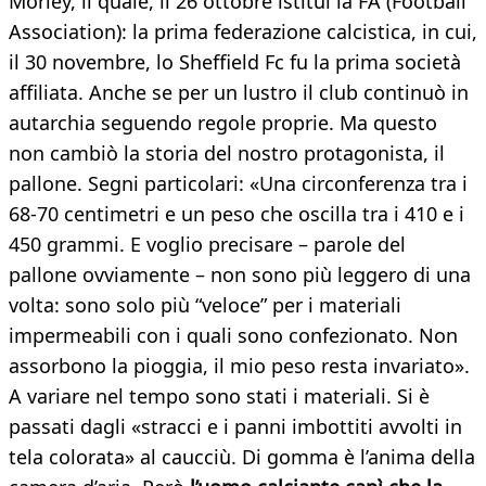
Morley, il quale, il 26 ottobre istituì la FA (Football
Association): la prima federazione calcistica, in cui,
il 30 novembre, lo Sheffield Fc fu la prima società
affiliata. Anche se per un lustro il club continuò in
autarchia seguendo regole proprie. Ma questo
non cambiò la storia del nostro protagonista, il
pallone. Segni particolari: «Una circonferenza tra i
68-70 centimetri e un peso che oscilla tra i 410 e i
450 grammi. E voglio precisare – parole del
pallone ovviamente – non sono più leggero di una
volta: sono solo più “veloce” per i materiali
impermeabili con i quali sono confezionato. Non
assorbono la pioggia, il mio peso resta invariato».
A variare nel tempo sono stati i materiali. Si è
passati dagli «stracci e i panni imbottiti avvolti in
tela colorata» al caucciù. Di gomma è l’anima della