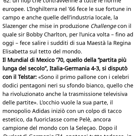
’62: un flop che contravvenne a tutte le norme
europee. L’Inghilterra nel ’66 fece le sue fortune in
campo e anche quelle dell’industria locale, la
Slazenger che mise in produzione
Challenge
con il
quale sir Bobby Charlton, per l’unica volta – fino ad
oggi – fece salire i sudditi di sua Maestà la Regina
Elisabetta sul tetto del mondo.
Il Mundial di Mexico ’70, quello della “partita più
lunga del secolo”, Italia-Germania 4-3, si disputò
con il Telstar:
«Sono il primo pallone con i celebri
dodici pentagoni neri su sfondo bianco, quello che
ha rivoluzionato anche la trasmissione televisiva
delle partite». L’occhio vuole la sua parte, il
monopolio Adidas iniziò con un colpo di tacco
estetico, da fuoriclasse come Pelè, ancora
campione del mondo con la Seleçao. Dopo il