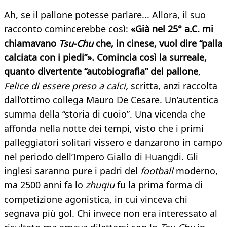
Ah, se il pallone potesse parlare... Allora, il suo
racconto comincerebbe così:
«Già nel 25° a.C. mi
chiamavano
Tsu-Chu
che, in cinese, vuol dire “palla
calciata con i piedi”». Comincia così la surreale,
quanto divertente “autobiografia” del pallone
,
Felice di essere preso a calci,
scritta, anzi raccolta
dall’ottimo collega Mauro De Cesare. Un’autentica
summa della “storia di cuoio”. Una vicenda che
affonda nella notte dei tempi, visto che i primi
palleggiatori solitari vissero e danzarono in campo
nel periodo dell’Impero Giallo di Huangdi. Gli
inglesi saranno pure i padri del
football
moderno,
ma 2500 anni fa lo
zhuqiu
fu la prima forma di
competizione agonistica, in cui vinceva chi
segnava più gol. Chi invece non era interessato al