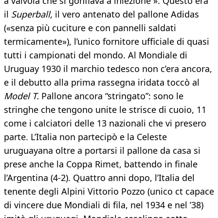
a valvola che si gonfiava a iniezione ». Questo era
il
Superball,
il vero antenato del pallone Adidas
(«senza più cuciture e con pannelli saldati
termicamente»), l’unico fornitore ufficiale di quasi
tutti i campionati del mondo. Al Mondiale di
Uruguay 1930 il marchio tedesco non c’era ancora,
e il debutto alla prima rassegna iridata toccò al
Model T.
Pallone ancora “stringato”: sono le
stringhe che tengono unite le strisce di cuoio, 11
come i calciatori delle 13 nazionali che vi presero
parte. L’Italia non partecipò e la Celeste
uruguayana oltre a portarsi il pallone da casa si
prese anche la Coppa Rimet, battendo in finale
l’Argentina (4-2). Quattro anni dopo, l’Italia del
tenente degli Alpini Vittorio Pozzo (unico ct capace
di vincere due Mondiali di fila, nel 1934 e nel ’38)