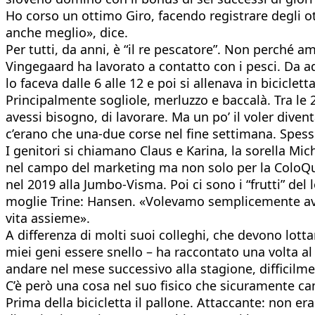
Ho corso un ottimo Giro, facendo registrare degli ott
anche meglio», dice.
Per tutti, da anni, è “il re pescatore”. Non perché am
Vingegaard ha lavorato a contatto con i pesci. Da ad
lo faceva dalle 6 alle 12 e poi si allenava in bicicle
Principalmente sogliole, merluzzo e baccalà. Tra le 
avessi bisogno, di lavorare. Ma un po’ il voler div
c’erano che una-due corse nel fine settimana. Spes
I genitori si chiamano Claus e Karina, la sorella Mich
nel campo del marketing ma non solo per la ColoQuic
nel 2019 alla Jumbo-Visma. Poi ci sono i “frutti” d
moglie Trine: Hansen. «Volevamo semplicemente aver
vita assieme».
A differenza di molti suoi colleghi, che devono lott
miei geni essere snello – ha raccontato una volta 
andare nel mese successivo alla stagione, difficilme
C’è però una cosa nel suo fisico che sicuramente cam
Prima della bicicletta il pallone. Attaccante: non er