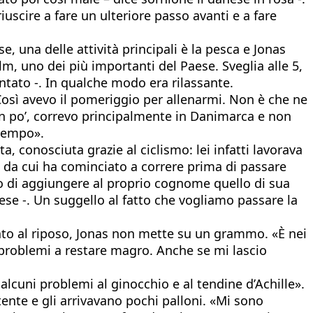
iuscire a fare un ulteriore passo avanti e a fare
e, una delle attività principali è la pesca e Jonas
m, uno dei più importanti del Paese. Sveglia alle 5,
ontato -. In qualche modo era rilassante.
 Così avevo il pomeriggio per allenarmi. Non è che ne
 Un po’, correvo principalmente in Danimarca e non
 tempo».
ta, conosciuta grazie al ciclismo: lei infatti lavorava
) da cui ha cominciato a correre prima di passare
so di aggiungere al proprio cognome quello di sua
e -. Un suggello al fatto che vogliamo passare la
icato al riposo, Jonas non mette su un grammo. «È nei
problemi a restare magro. Anche se mi lascio
alcuni problemi al ginocchio e al tendine d’Achille».
tente e gli arrivavano pochi palloni. «Mi sono