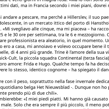
imi dati, ma in Francia secondo i miei piani, dovrei r
i andare a pescare, ma perché a Hillerslev, il suo paes
olescente, in un mercato ittico del porto di Hansthol
tta. «Mi svegliavo alle cinque, ma mi piaceva – ha racc
25 e le 30 ore per settimana, tra le 6 e mezzogiorno.
entare professionista era aleatorio, in quel momento.
so ero a casa, mi annoiavo e volevo occupare bene il
elle, di 4 anni più grande. Trine è l’amore della sua vi
k-Cult, la piccola squadra Continental (terza fascia
el loro amore: Frida e Hugo. Qualche tempo fa ha deci
e lo stesso, identico cognome – ha spiegato il danes
are con il peso, soprattutto nella fase invernale ded
al quotidiano belga Het Nieuwsblad -. Dunque non ho 
nte prendo più di due chili».
bierebbe: «I miei piedi piatti. Mi hanno già causato 
a male. Solo che era sempre il più piccolo, il meno po