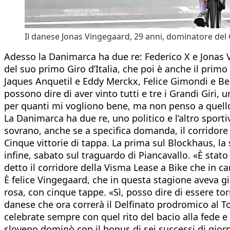
Il danese Jonas Vingegaard, 29 anni, dominatore de
Adesso la Danimarca ha due re: Federico X e Jonas 
del suo primo Giro d’Italia, che poi è anche il prim
Jaques Anquetil e Eddy Merckx, Felice Gimondi e Be
possono dire di aver vinto tutti e tre i Grandi Gir
per quanti mi vogliono bene, ma non penso a quello c
La Danimarca ha due re, uno politico e l’altro sporti
sovrano, anche se a specifica domanda, il corridor
Cinque vittorie di tappa. La prima sul Blockhaus, la s
infine, sabato sul traguardo di Piancavallo. «È stato
detto il corridore della Visma Lease a Bike che in c
È felice Vingegaard, che in questa stagione aveva già
rosa, con cinque tappe. «Sì, posso dire di essere tor
danese che ora correrà il Delfinato prodromico al Tou
celebrate sempre con quel rito del bacio alla fede e
sloveno dominò con il bonus di sei successi di giorn