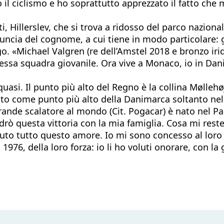
 il ciclismo e ho soprattutto apprezzato il fatto che
 Hillerslev, che si trova a ridosso del parco nazional
uncia del cognome, a cui tiene in modo particolare: 
. «Michael Valgren (re dell’Amstel 2018 e bronzo irid
stessa squadra giovanile. Ora vive a Monaco, io in Da
asi. Il punto più alto del Regno è la collina Møllehø
iuto come punto più alto della Danimarca soltanto nel 
 grande scalatore al mondo (Cit. Pogacar) è nato nel
 questa vittoria con la mia famiglia. Cosa mi resterà
duto tutto questo amore. Io mi sono concesso al loro 
1976, della loro forza: io li ho voluti onorare, con la 