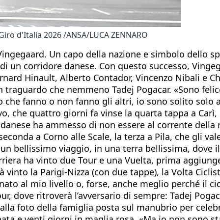
l Giro d'Italia 2026 /ANSA/LUCA ZENNARO
Vingegaard. Un capo della nazione e simbolo dello s
o di un corridore danese. Con questo successo, Vingeg
rnard Hinault, Alberto Contador, Vincenzo Nibali e C
i, un traguardo che nemmeno Tadej Pogacar. «Sono feli
he fanno o non fanno gli altri, io sono solito solo a 
vo, che quattro giorni fa vinse la quarta tappa a Carì,
e danese ha ammesso di non essere al corrente della
econda a Corno alle Scale, la terza a Pila, che gli val
 un bellissimo viaggio, in una terra bellissima, dove i
arriera ha vinto due Tour e una Vuelta, prima aggiung
 vinto la Parigi-Nizza (con due tappe), la Volta Cicli
nato al mio livello o, forse, anche meglio perché il ci
r, dove ritroverà l’avversario di sempre: Tadej Pogaca
 alla foto della famiglia posta sul manubrio per celeb
ata e venti giorni in maglia rosa. «Ma io non sono sta