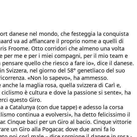
port danese nel mondo, che festeggia la conquista
aard va ad affiancare il proprio nome a quelli di
hris Froome. Otto corridori che almeno una volta
ce per me e per i miei compagni, per il mio team e
pensare quello che riesco a fare io», dice il danese.
 in Svizzera, nel giorno del 58° genetliaco del suo
 ricorrenza. «Non lo sapevo», ha ammesso.
e anche la maglia rosa, quella svizzera di Carì e,
l ciclismo è cultura e dove la passione si sente», ha
erci questo Giro.
sta a Catalunya (con due tappe) e adesso la corsa
clismo continua a evolversi», ha detto felicissimo il
r. Cinque baci per un Giro al bacio. Cinque vittorie
rare un Giro alla Pogacar, dove due anni fa lo
to poi così male – dice sornione il danese in rosa -.