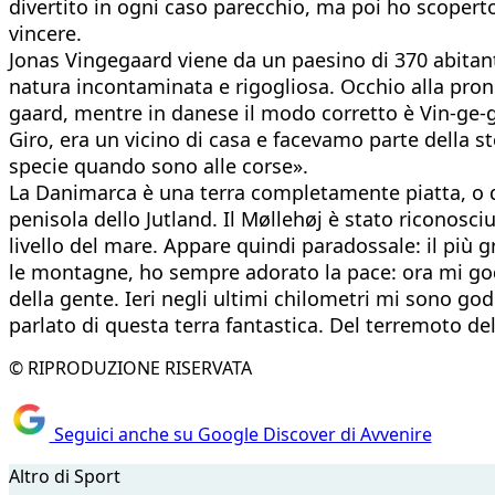
divertito in ogni caso parecchio, ma poi ho scoperto
vincere.
Jonas Vingegaard viene da un paesino di 370 abitanti,
natura incontaminata e rigogliosa. Occhio alla pron
gaard, mentre in danese il modo corretto è Vin-ge-go
Giro, era un vicino di casa e facevamo parte della 
specie quando sono alle corse».
La Danimarca è una terra completamente piatta, o qu
penisola dello Jutland. Il Møllehøj è stato riconosc
livello del mare. Appare quindi paradossale: il più
le montagne, ho sempre adorato la pace: ora mi godrò
della gente. Ieri negli ultimi chilometri mi sono go
parlato di questa terra fantastica. Del terremoto del 
© RIPRODUZIONE RISERVATA
Seguici anche su Google Discover di Avvenire
Altro di Sport