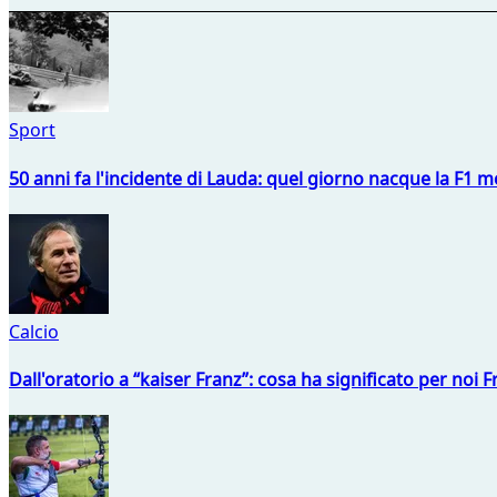
Sport
50 anni fa l'incidente di Lauda: quel giorno nacque la F1 mo
Calcio
Dall'oratorio a “kaiser Franz”: cosa ha significato per noi 