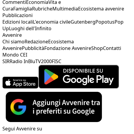
Commenti
Economia
Vita e
Cura
Famiglia
Rubriche
Multimedia
Ecosistema avvenire
Pubblicazioni
Edizioni locali
L'economia civile
Gutenberg
Popotus
Pop
Up
Luoghi dell'Infinito
Avvenire
Chi siamo
Redazione
Ecosistema
Avvenire
Pubblicità
Fondazione Avvenire
Shop
Contatti
Mondo CEI
SIR
Radio InBlu
TV2000
FISC
Segui Avvenire su