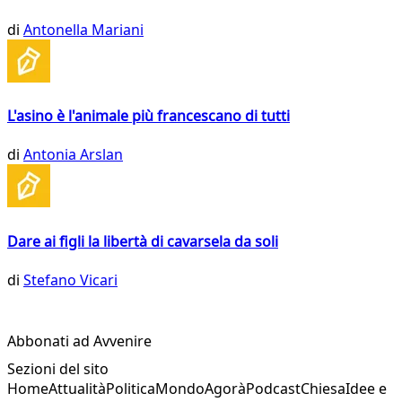
di
Antonella Mariani
L'asino è l'animale più francescano di tutti
di
Antonia Arslan
Dare ai figli la libertà di cavarsela da soli
di
Stefano Vicari
Abbonati ad Avvenire
Sezioni del sito
Home
Attualità
Politica
Mondo
Agorà
Podcast
Chiesa
Idee e