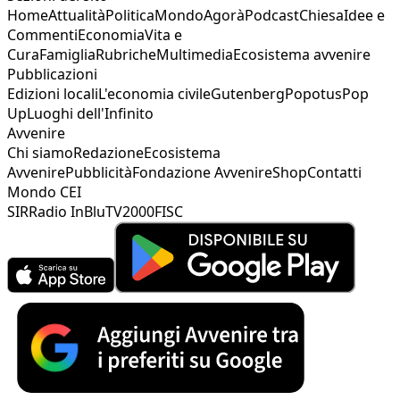
Home
Attualità
Politica
Mondo
Agorà
Podcast
Chiesa
Idee e
Commenti
Economia
Vita e
Cura
Famiglia
Rubriche
Multimedia
Ecosistema avvenire
Pubblicazioni
Edizioni locali
L'economia civile
Gutenberg
Popotus
Pop
Up
Luoghi dell'Infinito
Avvenire
Chi siamo
Redazione
Ecosistema
Avvenire
Pubblicità
Fondazione Avvenire
Shop
Contatti
Mondo CEI
SIR
Radio InBlu
TV2000
FISC