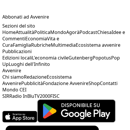
Abbonati ad Avvenire
Sezioni del sito
Home
Attualità
Politica
Mondo
Agorà
Podcast
Chiesa
Idee e
Commenti
Economia
Vita e
Cura
Famiglia
Rubriche
Multimedia
Ecosistema avvenire
Pubblicazioni
Edizioni locali
L'economia civile
Gutenberg
Popotus
Pop
Up
Luoghi dell'Infinito
Avvenire
Chi siamo
Redazione
Ecosistema
Avvenire
Pubblicità
Fondazione Avvenire
Shop
Contatti
Mondo CEI
SIR
Radio InBlu
TV2000
FISC