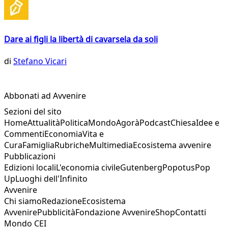
Dare ai figli la libertà di cavarsela da soli
di
Stefano Vicari
Abbonati ad Avvenire
Sezioni del sito
Home
Attualità
Politica
Mondo
Agorà
Podcast
Chiesa
Idee e
Commenti
Economia
Vita e
Cura
Famiglia
Rubriche
Multimedia
Ecosistema avvenire
Pubblicazioni
Edizioni locali
L'economia civile
Gutenberg
Popotus
Pop
Up
Luoghi dell'Infinito
Avvenire
Chi siamo
Redazione
Ecosistema
Avvenire
Pubblicità
Fondazione Avvenire
Shop
Contatti
Mondo CEI