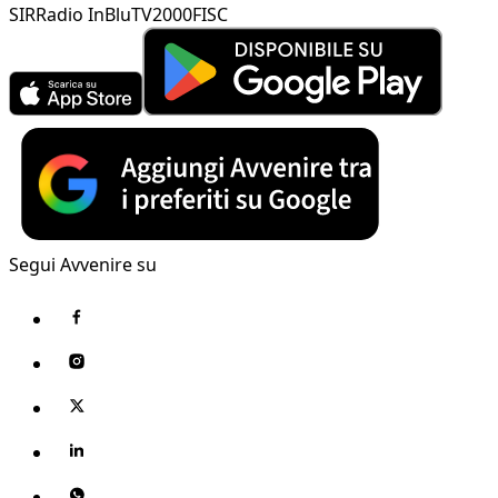
SIR
Radio InBlu
TV2000
FISC
Segui Avvenire su