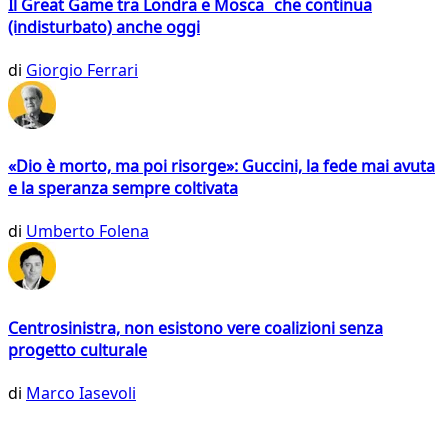
Il Great Game tra Londra e Mosca che continua
(indisturbato) anche oggi
di
Giorgio Ferrari
«Dio è morto, ma poi risorge»: Guccini, la fede mai avuta
e la speranza sempre coltivata
di
Umberto Folena
Centrosinistra, non esistono vere coalizioni senza
progetto culturale
di
Marco Iasevoli