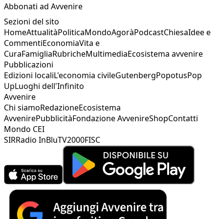
Abbonati ad Avvenire
Sezioni del sito
Home
Attualità
Politica
Mondo
Agorà
Podcast
Chiesa
Idee e
Commenti
Economia
Vita e
Cura
Famiglia
Rubriche
Multimedia
Ecosistema avvenire
Pubblicazioni
Edizioni locali
L'economia civile
Gutenberg
Popotus
Pop
Up
Luoghi dell'Infinito
Avvenire
Chi siamo
Redazione
Ecosistema
Avvenire
Pubblicità
Fondazione Avvenire
Shop
Contatti
Mondo CEI
SIR
Radio InBlu
TV2000
FISC