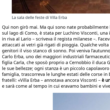
La sala delle feste di Villa Erba
Qui non girò mai. Ma qui sono nate probabilmente le 
sul lago di Como, è stata per Luchino Visconti, una in
in riva al Lario – scriveva il regista milanese –. Fac
attaccati ai vetri già rigati di pioggia. Qualche volt
genitori il viso stanco di sonno. Poi veniva l’autunno
Carlo Erba, uno dei maggiori industriali farmaceutici
figlia Carla, che sposò proprio a Cernobbio il duca
le sue bellezze; ogni stanza è un piccolo capolavoro
famiglia, trascorreva le lunghe estati delle corse in 
fratelli: «Villa Erba – annotava ancora Visconti –
è u
e sarà come al tempo in cui eravamo bambini e viv