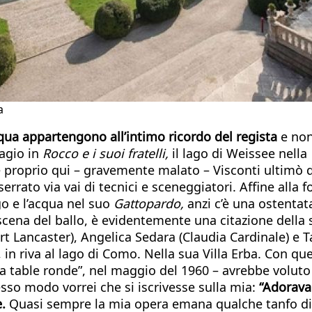
a
cqua appartengono all’intimo ricordo del regista
e non
lagio in
Rocco e i suoi fratelli,
il lago di Weissee nella
 proprio qui – gravemente malato – Visconti ultimò di
rrato via vai di tecnici e sceneggiatori. Affine alla f
go e l’acqua nel suo
Gattopardo,
anzi c’è una ostentat
scena del ballo, è evidentemente una citazione della sa
urt Lancaster), Angelica Sedara (Claudia Cardinale) e T
in riva al lago di Como. Nella sua Villa Erba. Con qu
“La table ronde”, nel maggio del 1960 – avrebbe volut
so modo vorrei che si iscrivesse sulla mia:
“Adorava 
.
Quasi sempre la mia opera emana qualche tanfo di m