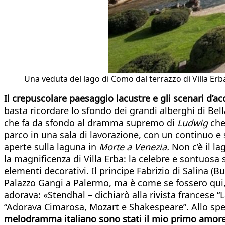
Una veduta del lago di Como dal terrazzo di Villa Erb
Il crepuscolare paesaggio lacustre e gli scenari d’a
basta ricordare lo sfondo dei grandi alberghi di Bel
che fa da sfondo al dramma supremo di
Ludwig
che
parco in una sala di lavorazione, con un continuo e se
aperte sulla laguna in
Morte a Venezia.
Non c’è il la
la magnificenza di Villa Erba: la celebre e sontuosa 
elementi decorativi. Il principe Fabrizio di Salina (B
Palazzo Gangi a Palermo, ma è come se fossero qui, 
adorava: «Stendhal – dichiarò alla rivista francese 
“Adorava Cimarosa, Mozart e Shakespeare”. Allo spes
melodramma italiano sono stati il mio primo amore