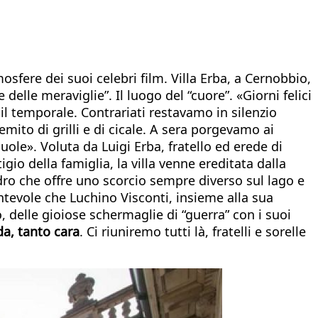
fere dei suoi celebri film. Villa Erba, a Cernobbio,
delle meraviglie”. Il luogo del “cuore”. «Giorni felici
 il temporale. Contrariati restavamo in silenzio
emito di grilli e di cicale. A sera porgevamo ai
cuole». Voluta da Luigi Erba, fratello ed erede di
gio della famiglia, la villa venne ereditata dalla
dro che offre uno scorcio sempre diverso sul lago e
ntevole che Luchino Visconti, insieme alla sua
o, delle gioiose schermaglie di “guerra” con i suoi
a, tanto cara
. Ci riuniremo tutti là, fratelli e sorelle