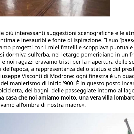
più interessanti suggestioni scenografiche e le atmos
tima e inesauribile fonte di ispirazione. Il suo “paese 
evamo progetti con i miei fratelli e scoppiava puntuale
a si dormiva sull’erba, nel letargo pomeridiano in un fr
 e noi ragazzi eravamo tristi per la riapertura delle s
 dell’epoca, a rappresentanza dello status e del presti
 Giuseppe Visconti di Modrone: ogni finestra è un qua
 del manierismo di inizio ’900. È in questo posto inca
bicicletta, dei bagni, delle passeggiate intorno al lag
na casa che noi amiamo molto, una vera villa lombard
evamo all’ombra di nostra madre».