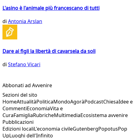
L'asino è l'animale più francescano di tutti
di
Antonia Arslan
Dare ai figli la libertà di cavarsela da soli
di
Stefano Vicari
Abbonati ad Avvenire
Sezioni del sito
Home
Attualità
Politica
Mondo
Agorà
Podcast
Chiesa
Idee e
Commenti
Economia
Vita e
Cura
Famiglia
Rubriche
Multimedia
Ecosistema avvenire
Pubblicazioni
Edizioni locali
L'economia civile
Gutenberg
Popotus
Pop
Up
Luoghi dell'Infinito