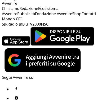
Avvenire
Chi siamo
Redazione
Ecosistema
Avvenire
Pubblicità
Fondazione Avvenire
Shop
Contatti
Mondo CEI
SIR
Radio InBlu
TV2000
FISC
Segui Avvenire su