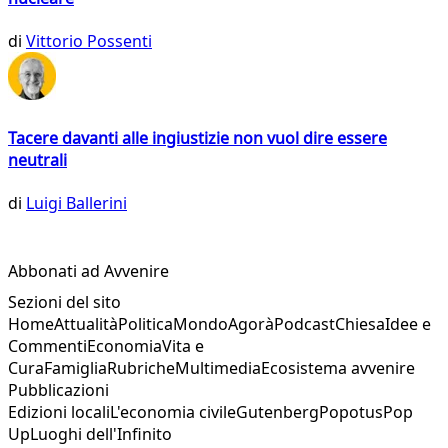
di
Vittorio Possenti
Tacere davanti alle ingiustizie non vuol dire essere
neutrali
di
Luigi Ballerini
Abbonati ad Avvenire
Sezioni del sito
Home
Attualità
Politica
Mondo
Agorà
Podcast
Chiesa
Idee e
Commenti
Economia
Vita e
Cura
Famiglia
Rubriche
Multimedia
Ecosistema avvenire
Pubblicazioni
Edizioni locali
L'economia civile
Gutenberg
Popotus
Pop
Up
Luoghi dell'Infinito