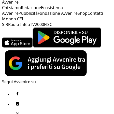
Avvenire
Chi siamo
Redazione
Ecosistema
Avvenire
Pubblicità
Fondazione Avvenire
Shop
Contatti
Mondo CEI
SIR
Radio InBlu
TV2000
FISC
Segui Avvenire su